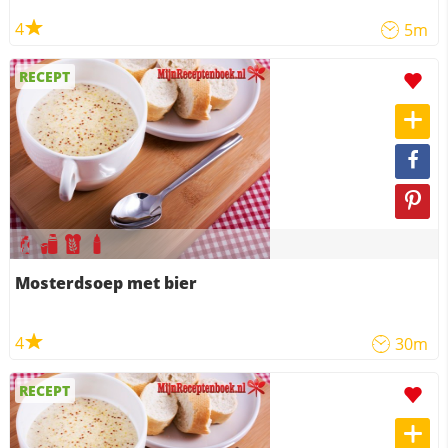
4
5m
RECEPT
Mosterdsoep met bier
4
30m
RECEPT