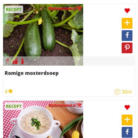
RECEPT
Romige mosterdsoep
4
30m
RECEPT