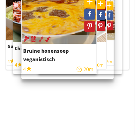
Guacamole
Pruimentaart met kaneel
Chili con carne
Sushi rijstsalade
Bruine bonensoep
maaltijdsalade
veganistisch
4
4
5m
55m
4
4
45m
40m
4
20m