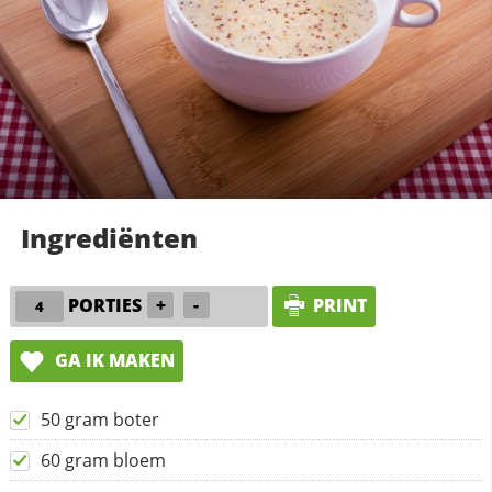
Ingrediënten
PORTIES
+
-
PRINT
GA IK MAKEN
50 gram boter
60 gram bloem