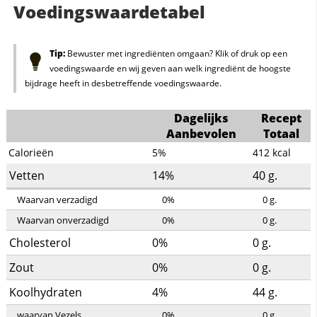
Voedingswaardetabel
Tip:
Bewuster met ingrediënten omgaan? Klik of druk op een
voedingswaarde en wij geven aan welk ingrediënt de hoogste
bijdrage heeft in desbetreffende voedingswaarde.
Dagelijks
Recept
Aanbevolen
Totaal
Calorieën
5%
412
kcal
Vetten
14%
40
g.
Waarvan verzadigd
0%
0
g.
Waarvan onverzadigd
0%
0
g.
Cholesterol
0%
0
g.
Zout
0%
0
g.
Koolhydraten
4%
44
g.
waarvan Vezels
0%
0
g.