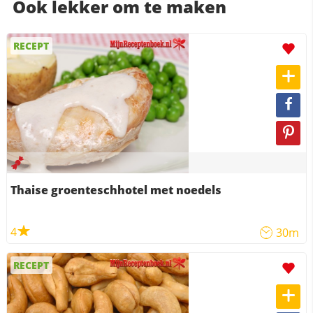
Ook lekker om te maken
RECEPT
Thaise groenteschhotel met noedels
4
30m
RECEPT