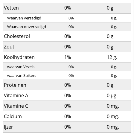
Vetten
0%
0
g.
Waarvan verzadigd
0%
0
g.
Waarvan onverzadigd
0%
0
g.
Cholesterol
0%
0
g.
Zout
0%
0
g.
Koolhydraten
1%
12
g.
waarvan Vezels
0%
0
g.
waarvan Suikers
0%
0
g.
Proteinen
0%
0
g.
Vitamine A
0%
0
µg.
Vitamine C
0%
0
mg.
Calcium
0%
0
mg.
Ijzer
0%
0
mg.