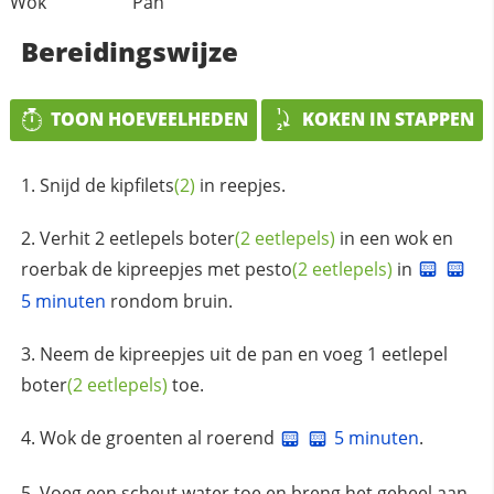
Wok
Pan
Bereidingswijze
TOON HOEVEELHEDEN
KOKEN IN STAPPEN
Snijd de
kipfilets
(2)
in reepjes.
Verhit 2 eetlepels
boter
(2 eetlepels)
in een wok en
roerbak de kipreepjes met
pesto
(2 eetlepels)
in
5 minuten
rondom bruin.
Neem de kipreepjes uit de pan en voeg 1 eetlepel
boter
(2 eetlepels)
toe.
Wok de groenten al roerend
5 minuten
.
Voeg een scheut water toe en breng het geheel aan