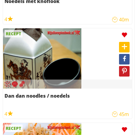
Noedels met knoflook
4
40m
RECEPT
Dan dan noodles / noedels
4
45m
RECEPT