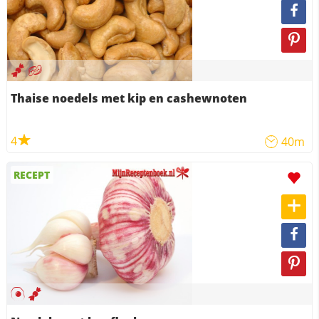
Thaise noedels met kip en cashewnoten
4
40m
RECEPT