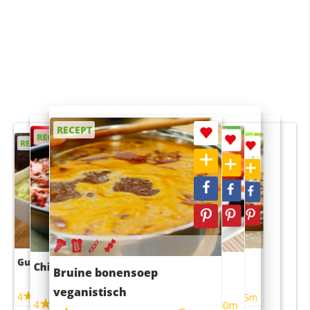
RECEPT
RECEPT
RECEPT
RECEPT
RECEPT
Guacamole
Pruimentaart met kaneel
Chili con carne
Sushi rijstsalade
Bruine bonensoep
maaltijdsalade
veganistisch
4
4
5m
55m
4
4
45m
40m