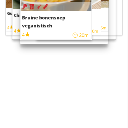
Guacamole
Pruimentaart met kaneel
Chili con carne
Sushi rijstsalade
Bruine bonensoep
maaltijdsalade
veganistisch
4
4
5m
55m
4
4
45m
40m
4
20m