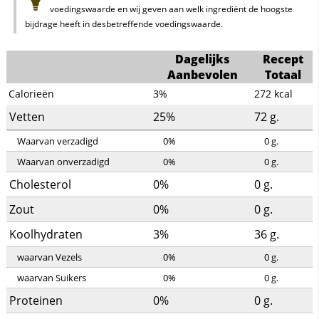
voedingswaarde en wij geven aan welk ingrediënt de hoogste
bijdrage heeft in desbetreffende voedingswaarde.
Dagelijks
Recept
Aanbevolen
Totaal
Calorieën
3%
272
kcal
Vetten
25%
72
g.
Waarvan verzadigd
0%
0
g.
Waarvan onverzadigd
0%
0
g.
Cholesterol
0%
0
g.
Zout
0%
0
g.
Koolhydraten
3%
36
g.
waarvan Vezels
0%
0
g.
waarvan Suikers
0%
0
g.
Proteinen
0%
0
g.