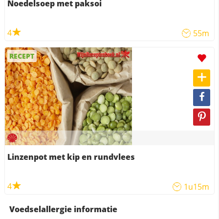
Noedelsoep met paksoi
4
55m
RECEPT
Linzenpot met kip en rundvlees
4
1u15m
Voedselallergie informatie