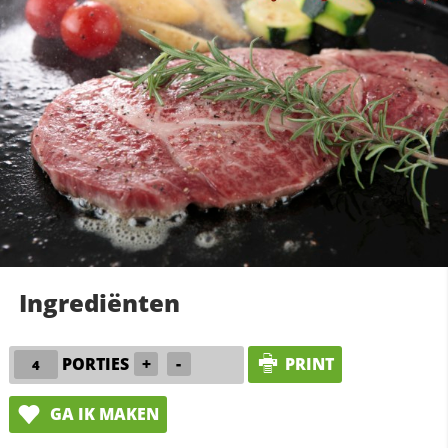
Ingrediënten
PORTIES
+
-
PRINT
GA IK MAKEN