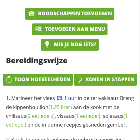
BOODSCHAPPEN TOEVOEGEN
TOEVOEGEN AAN MENU
MIS JE NOG IETS?
Bereidingswijze
TOON HOEVEELHEDEN
KOKEN IN STAPPEN
Marineer het vlees
1 uur
in de teriyakisaus Breng
de
kippenbouillon
(1.25 liter)
aan de kook met de
chilisaus
(2 eetlepels)
,
vissaus
(1 eetlepel)
,
sojasaus
(1
eetlepel)
en de in dunne reepjes gesneden gember.
Kook de noedels volgens de gebruiksaanwijzing