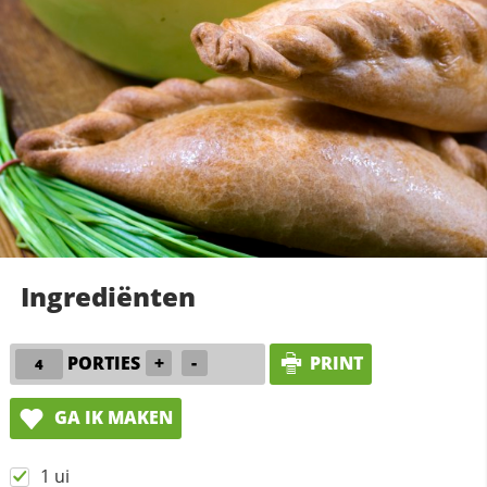
Ingrediënten
PORTIES
+
-
PRINT
GA IK MAKEN
1 ui