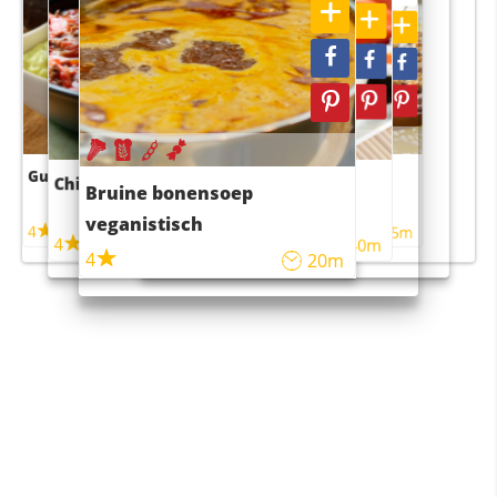
Guacamole
Pruimentaart met kaneel
Chili con carne
Sushi rijstsalade
Bruine bonensoep
maaltijdsalade
veganistisch
4
4
5m
55m
4
4
45m
40m
4
20m