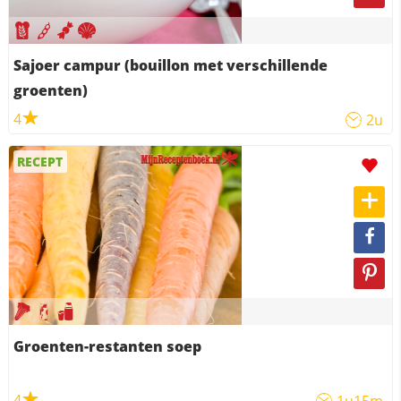
Sajoer campur (bouillon met verschillende
groenten)
4
2u
RECEPT
Groenten-restanten soep
4