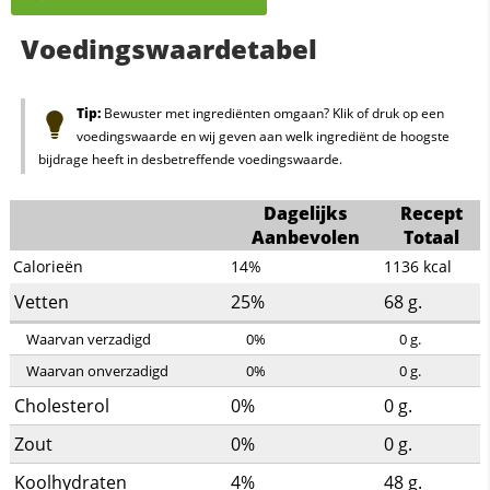
Voedingswaardetabel
Tip:
Bewuster met ingrediënten omgaan? Klik of druk op een
voedingswaarde en wij geven aan welk ingrediënt de hoogste
bijdrage heeft in desbetreffende voedingswaarde.
Dagelijks
Recept
Aanbevolen
Totaal
Calorieën
14%
1136
kcal
Vetten
25%
68
g.
Waarvan verzadigd
0%
0
g.
Waarvan onverzadigd
0%
0
g.
Cholesterol
0%
0
g.
Zout
0%
0
g.
Koolhydraten
4%
48
g.