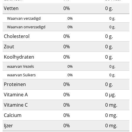
Vetten
0%
0
g.
Waarvan verzadigd
0%
0
g.
Waarvan onverzadigd
0%
0
g.
Cholesterol
0%
0
g.
Zout
0%
0
g.
Koolhydraten
0%
0
g.
waarvan Vezels
0%
0
g.
waarvan Suikers
0%
0
g.
Proteinen
0%
0
g.
Vitamine A
0%
0
µg.
Vitamine C
0%
0
mg.
Calcium
0%
0
mg.
Ijzer
0%
0
mg.