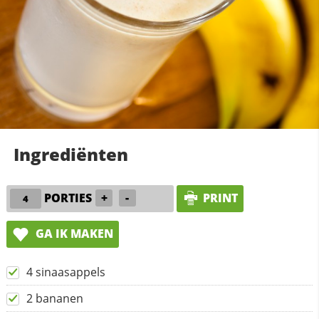
Ingrediënten
PORTIES
+
-
PRINT
GA IK MAKEN
4 sinaasappels
2 bananen