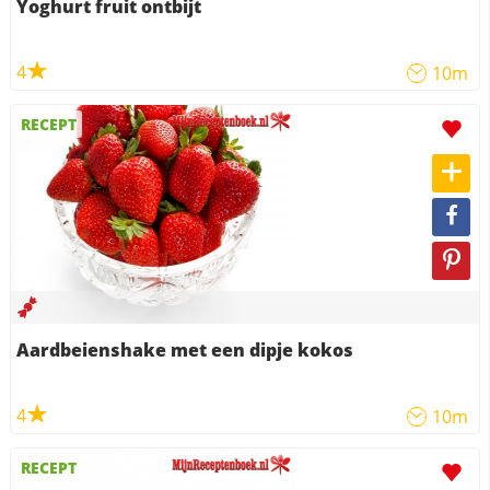
Yoghurt fruit ontbijt
4
10m
RECEPT
Aardbeienshake met een dipje kokos
4
10m
RECEPT