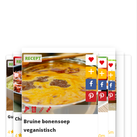
RECEPT
RECEPT
RECEPT
RECEPT
RECEPT
Guacamole
Pruimentaart met kaneel
Chili con carne
Sushi rijstsalade
Bruine bonensoep
maaltijdsalade
veganistisch
4
4
5m
55m
4
4
45m
40m