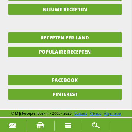
NIEUWE RECEPTEN
RECEPTEN PER LAND
POPULAIRE RECEPTEN
FACEBOOK
PINTEREST
© MijnReceptenboek.nl - 2005 - 2020 ·
Contact
·
Privacy
·
Algemene
voorwaarden
·
Support
·
Over ons
Zoek naar: