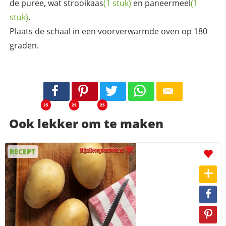
de puree, wat
strooikaas
(1 stuk)
en
paneermeel
(1
stuk)
.
Plaats de schaal in een voorverwarmde oven op 180
graden.
25
25
25
Ook lekker om te maken
RECEPT