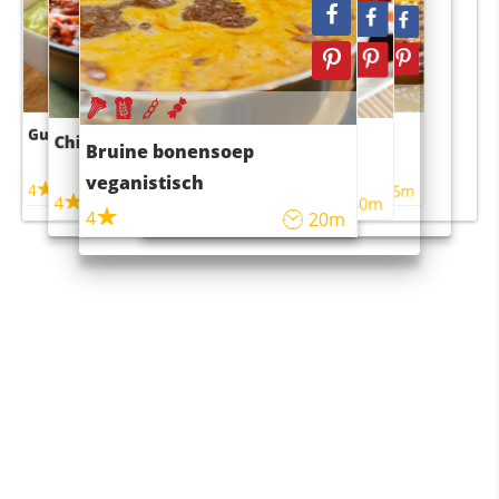
Guacamole
Pruimentaart met kaneel
Chili con carne
Sushi rijstsalade
Bruine bonensoep
maaltijdsalade
veganistisch
4
4
5m
55m
4
4
45m
40m
4
20m