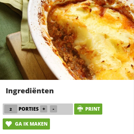
Ingrediënten
PORTIES
+
-
PRINT
GA IK MAKEN