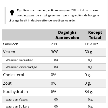
Tip:
Bewuster met ingrediënten omgaan? Klik of druk op een
voedingswaarde en wij geven aan welk ingrediënt de hoogste
bijdrage heeft in desbetreffende voedingswaarde.
Dagelijks
Recept
Aanbevolen
Totaal
Calorieën
29%
1194
kcal
Vetten
36%
50
g.
Waarvan verzadigd
0%
0
g.
Waarvan onverzadigd
0%
0
g.
Cholesterol
0%
0
g.
Zout
0%
0
g.
Koolhydraten
6%
34
g.
waarvan Vezels
0%
0
g.
waarvan Suikers
0%
0
g.