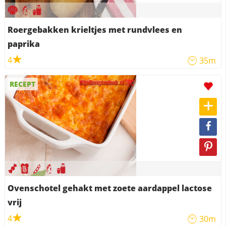
Roergebakken krieltjes met rundvlees en
paprika
4
35m
RECEPT
Ovenschotel gehakt met zoete aardappel lactose
vrij
4
30m