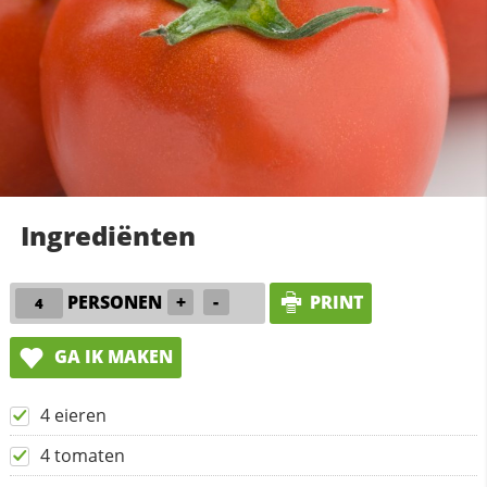
Ingrediënten
PERSONEN
+
-
PRINT
GA IK MAKEN
4 eieren
4 tomaten