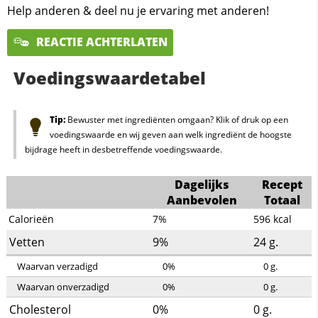
Help anderen & deel nu je ervaring met anderen!
REACTIE ACHTERLATEN
Voedingswaardetabel
Tip:
Bewuster met ingrediënten omgaan? Klik of druk op een
voedingswaarde en wij geven aan welk ingrediënt de hoogste
bijdrage heeft in desbetreffende voedingswaarde.
Dagelijks
Recept
Aanbevolen
Totaal
Calorieën
7%
596
kcal
Vetten
9%
24
g.
Waarvan verzadigd
0%
0
g.
Waarvan onverzadigd
0%
0
g.
Cholesterol
0%
0
g.