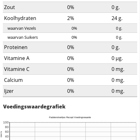
Zout
0%
0
g.
Koolhydraten
2%
24
g.
waarvan Vezels
0%
0
g.
waarvan Suikers
0%
0
g.
Proteinen
0%
0
g.
Vitamine A
0%
0
µg.
Vitamine C
0%
0
mg.
Calcium
0%
0
mg.
Ijzer
0%
0
mg.
Voedingswaardegrafiek