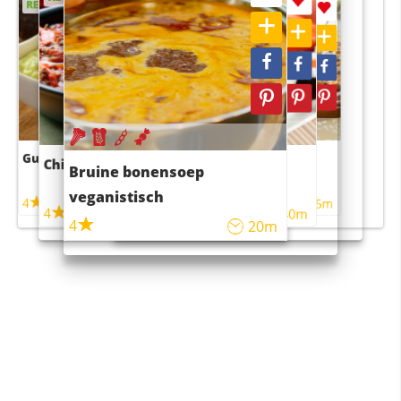
RECEPT
RECEPT
Guacamole
Pruimentaart met kaneel
Chili con carne
Sushi rijstsalade
Bruine bonensoep
maaltijdsalade
veganistisch
4
4
5m
55m
4
4
45m
40m
4
20m