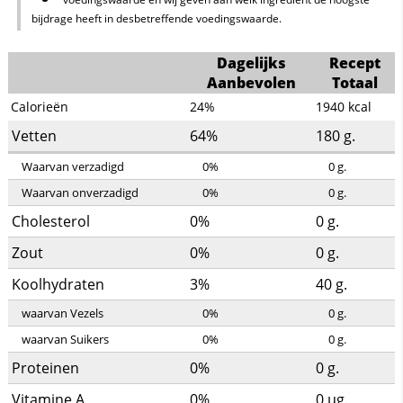
bijdrage heeft in desbetreffende voedingswaarde.
Dagelijks
Recept
Aanbevolen
Totaal
Calorieën
24%
1940
kcal
Vetten
64%
180
g.
Waarvan verzadigd
0%
0
g.
Waarvan onverzadigd
0%
0
g.
Cholesterol
0%
0
g.
Zout
0%
0
g.
Koolhydraten
3%
40
g.
waarvan Vezels
0%
0
g.
waarvan Suikers
0%
0
g.
Proteinen
0%
0
g.
Vitamine A
0%
0
µg.