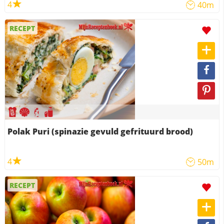
4
40m
RECEPT
Polak Puri (spinazie gevuld gefrituurd brood)
4
50m
RECEPT