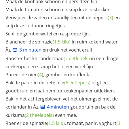
Maak de knoflook schoon en pers deze fijn.
Maak de tomaten schoon en snij deze in stukken.
Verwijder de zaden en zaadlijsten uit de
pepers
(3)
en
snij deze in dunne ringetjes.
Schil de gemberwotel en rasp deze fijn.
Blancheer de
spinazie
(1.5 kilo)
in ruim kokend water
Â±
3 minuten
en druk het vocht eruit.
Rooster het
korianderzaad
(2 eetlepels)
in een droge
koekenpan en stamp het in een vijzel fijn.
Pureer de
uien
(4)
, gember en knoflook.
Bak de panir in de hete
olie
(6 eetlepels)
of ghee
goudbruin en laat hem op keukenpapier uitlekken.
Bak in het achtergebleven vet het uimengsel met de
koriander in Â±
4 minuten
goudbruin en bak de
kurkuma
(2 theelepels)
even mee.
Roer er de
spinazie
(1.5 kilo)
, tomaat, panir,
yoghurt
(3