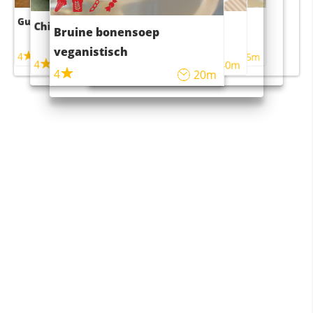
Guacamole
Pruimentaart met kaneel
Chili con carne
Sushi rijstsalade
Bruine bonensoep
maaltijdsalade
veganistisch
4
4
5m
55m
4
4
45m
40m
4
20m