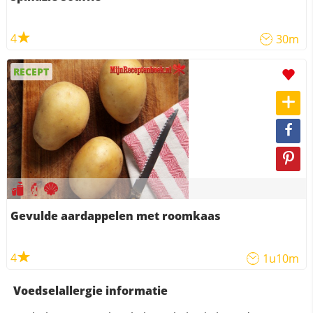
4
30m
RECEPT
Gevulde aardappelen met roomkaas
4
1u10m
Voedselallergie informatie