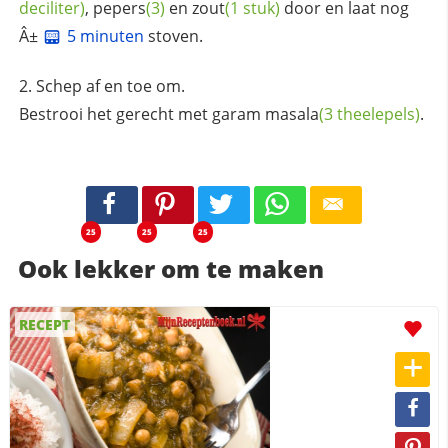
deciliter)
,
pepers
(3)
en
zout
(1 stuk)
door en laat nog
Â±
5 minuten
stoven.
Schep af en toe om.
Bestrooi het gerecht met
garam masala
(3 theelepels)
.
25
25
25
Ook lekker om te maken
RECEPT