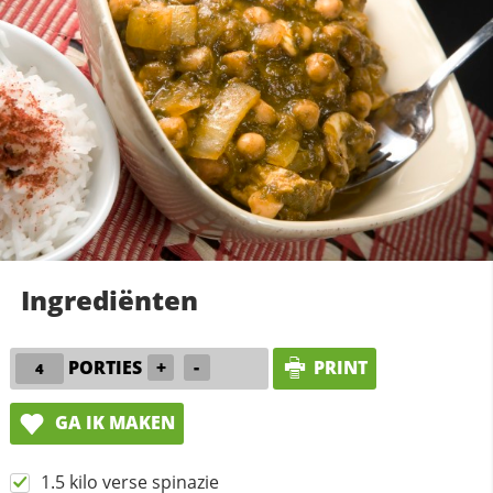
Ingrediënten
PORTIES
+
-
PRINT
GA IK MAKEN
1.5 kilo verse spinazie