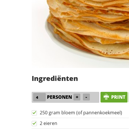
Ingrediënten
PERSONEN
+
-
PRINT
250 gram bloem (of pannenkoekmeel)
2 eieren