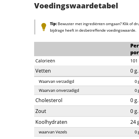
Voedingswaardetabel
Tip:
Bewuster met ingrediënten omgaan? Klik of dru
bijdrage heeft in desbetreffende voedingswaarde.
Per
por
Calorieën
101
Vetten
0
g.
Waarvan verzadigd
0
Waarvan onverzadigd
0
Cholesterol
0
g.
Zout
0
g.
Koolhydraten
24
waarvan Vezels
0