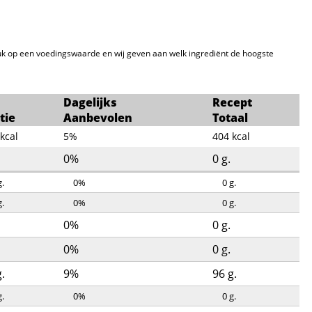
k op een voedingswaarde en wij geven aan welk ingrediënt de hoogste
Dagelijks
Recept
tie
Aanbevolen
Totaal
kcal
5%
404
kcal
0%
0
g.
g.
0%
0
g.
g.
0%
0
g.
0%
0
g.
0%
0
g.
g.
9%
96
g.
g.
0%
0
g.