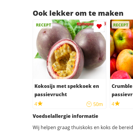
Ook lekker om te maken
RECEPT
RECEPT
Kokosijs met spekkoek en
Crumble 
passievrucht
passiev
4
4
50m
Voedselallergie informatie
Wij helpen graag thuiskoks en koks de berei