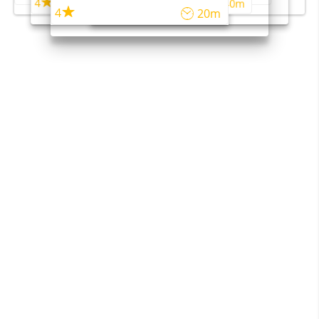
4
4
45m
40m
4
20m