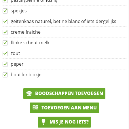
pasta (penne of fusili)
spekjes
geitenkaas naturel, betine blanc of iets dergelijks
creme fraiche
flinke scheut melk
zout
peper
bouillonblokje
BOODSCHAPPEN TOEVOEGEN
TOEVOEGEN AAN MENU
MIS JE NOG IETS?