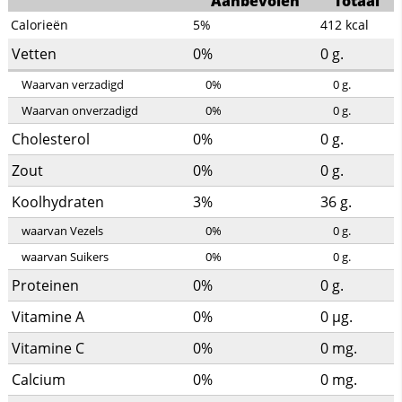
Aanbevolen
Totaal
Calorieën
5%
412
kcal
Vetten
0%
0
g.
Waarvan verzadigd
0%
0
g.
Waarvan onverzadigd
0%
0
g.
Cholesterol
0%
0
g.
Zout
0%
0
g.
Koolhydraten
3%
36
g.
waarvan Vezels
0%
0
g.
waarvan Suikers
0%
0
g.
Proteinen
0%
0
g.
Vitamine A
0%
0
µg.
Vitamine C
0%
0
mg.
Calcium
0%
0
mg.