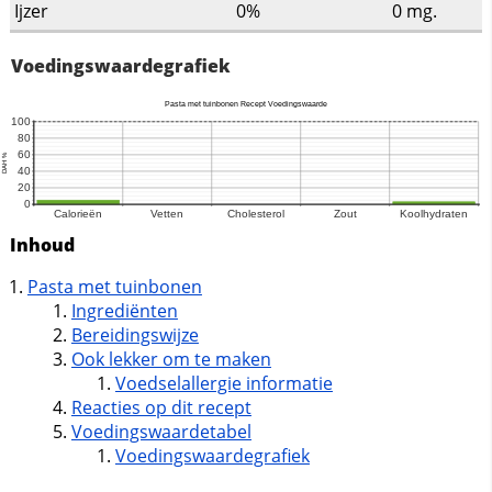
Ijzer
0%
0
mg.
Voedingswaardegrafiek
Inhoud
Pasta met tuinbonen
Ingrediënten
Bereidingswijze
Ook lekker om te maken
Voedselallergie informatie
Reacties op dit recept
Voedingswaardetabel
Voedingswaardegrafiek