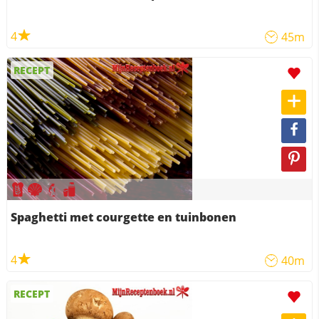
4
45m
RECEPT
Spaghetti met courgette en tuinbonen
4
40m
RECEPT