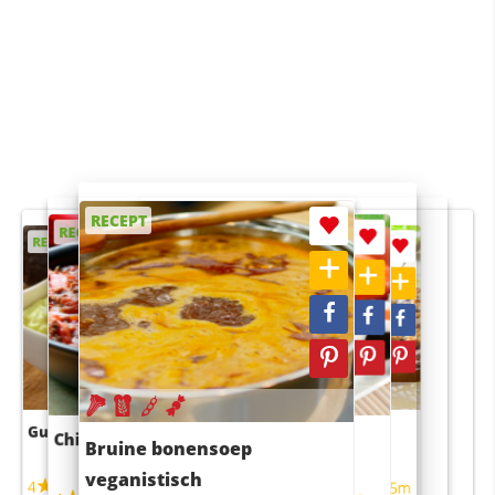
RECEPT
RECEPT
RECEPT
RECEPT
RECEPT
Guacamole
Pruimentaart met kaneel
Chili con carne
Sushi rijstsalade
Bruine bonensoep
maaltijdsalade
veganistisch
4
4
5m
55m