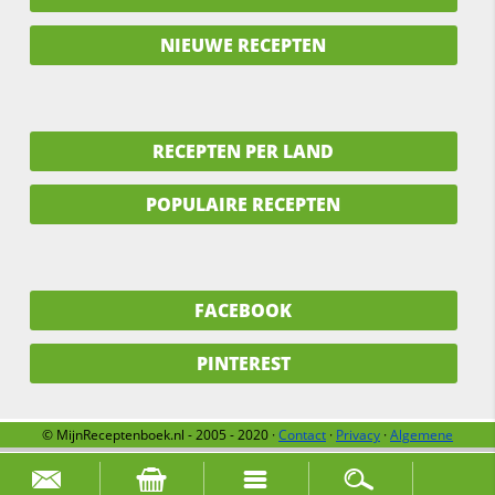
NIEUWE RECEPTEN
RECEPTEN PER LAND
POPULAIRE RECEPTEN
FACEBOOK
PINTEREST
© MijnReceptenboek.nl - 2005 - 2020 ·
Contact
·
Privacy
·
Algemene
voorwaarden
·
Support
·
Over ons
Zoek naar: