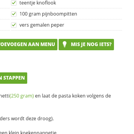
teentje knoflook
100 gram pijnboompitten
vers gemalen peper
OEVOEGEN AAN MENU
MIS JE NOG IETS?
N STAPPEN
hetti
(250 gram)
en laat de pasta koken volgens de
nders wordt deze droog).
een klein koekenpannetje.