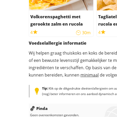
Volkorenspaghetti met
Tagliatel
gerookte zalm en rucola
rucola e
4
4
30m
Voedselallergie informatie
Wij helpen graag thuiskoks en koks de berei
of een bewuste levensstijl gemakkelijker te 
ingrediënten te verschaffen. Op basis van de
kunnen bereiden, kunnen
minimaal
de volgen
Tip:
Klik op de dikgedrukte dieëten/allergieën om aa
(nog) beter informeren en ons aanbod dynamisch a
Pinda
Geen overeenkomsten gevonden.