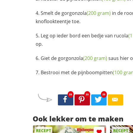
Smelt de
gorgonzola
(200 gram)
in de
ro
knoflookteentje toe.
Leg op ieder bord een bedje van
rucola
(1
op.
Giet de
gorgonzola
(200 gram)
saus hier 
Bestrooi met de
pijnboompitten
(100 gra
25
25
25
Ook lekker om te maken
RECEPT
RECEPT