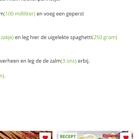
om
(100 milliliter)
en voeg een geperst
 zakje)
en leg hier de uigelekte
spaghetti
(250 gram)
overheen en leg de de
zalm
(3 ons)
erbij.
m)
.
RECEPT