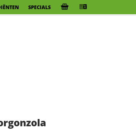
DIËNTEN
SPECIALS
orgonzola