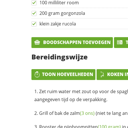
100 milliliter room
200 gram gorgonzola
klein zakje rucola
BOODSCHAPPEN TOEVOEGEN
T
Bereidingswijze
TOON HOEVEELHEDEN
KOKEN I
Zet ruim water met zout op voor de
spag
aangegeven tijd op de verpakking.
Grill of bak de
zalm
(3 ons)
(niet te lang a
Rooster de
pijnboompitten
(100 gram)
in 