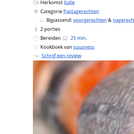
Herkomst
Italie
Categorie
Pastagerechten
Bijpassend:
voorgerechten
&
nagerech
2
porties
Bereiden
25 min.
Kookboek van
suusness
Schrijf een review