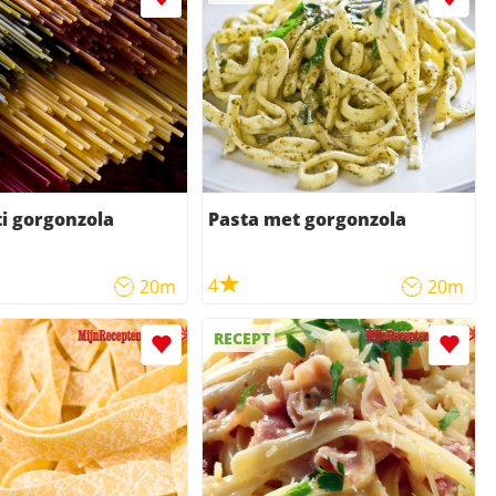
i gorgonzola
Pasta met gorgonzola
4
20m
20m
RECEPT