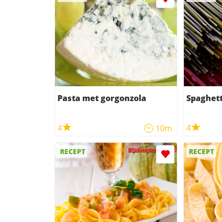
Pasta met gorgonzola
Spaghett
4
4
10m
RECEPT
RECEPT