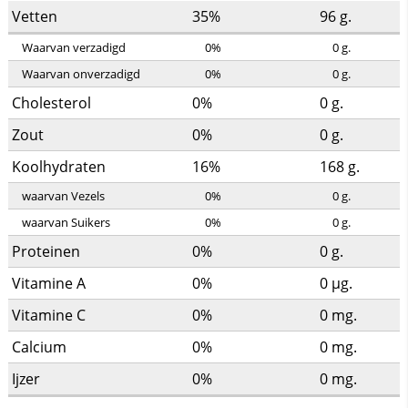
Vetten
35%
96
g.
Waarvan verzadigd
0%
0
g.
Waarvan onverzadigd
0%
0
g.
Cholesterol
0%
0
g.
Zout
0%
0
g.
Koolhydraten
16%
168
g.
waarvan Vezels
0%
0
g.
waarvan Suikers
0%
0
g.
Proteinen
0%
0
g.
Vitamine A
0%
0
µg.
Vitamine C
0%
0
mg.
Calcium
0%
0
mg.
Ijzer
0%
0
mg.