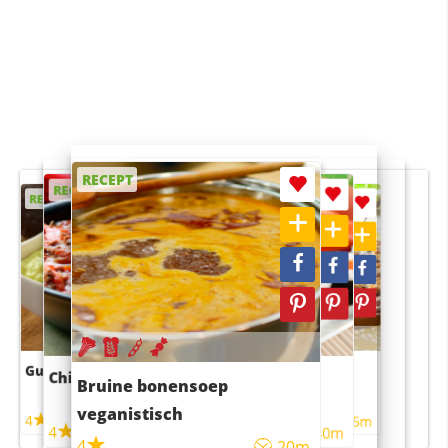
RECEPT
RECEPT
RECEPT
RECEPT
RECEPT
Guacamole
Pruimentaart met kaneel
Chili con carne
Sushi rijstsalade
Bruine bonensoep
maaltijdsalade
veganistisch
4
4
5m
55m
4
4
45m
40m
4
20m