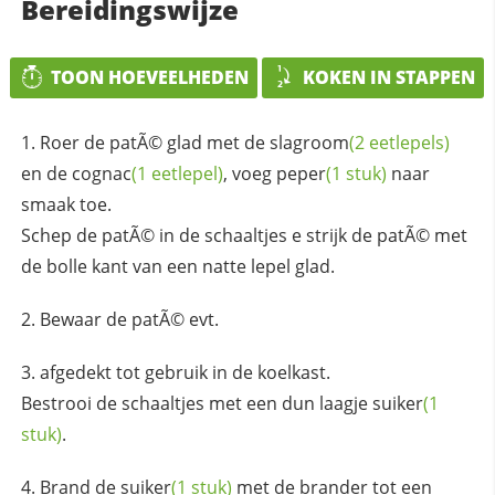
Bereidingswijze
TOON HOEVEELHEDEN
KOKEN IN STAPPEN
Roer de patÃ© glad met de
slagroom
(2 eetlepels)
en de
cognac
(1 eetlepel)
, voeg
peper
(1 stuk)
naar
smaak toe.
Schep de patÃ© in de schaaltjes e strijk de patÃ© met
de bolle kant van een natte lepel glad.
Bewaar de patÃ© evt.
afgedekt tot gebruik in de koelkast.
Bestrooi de schaaltjes met een dun laagje
suiker
(1
stuk)
.
Brand de
suiker
(1 stuk)
met de brander tot een