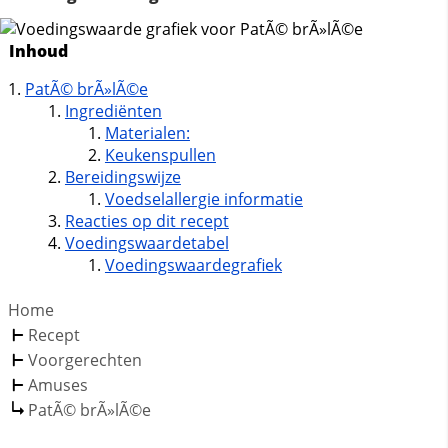
Inhoud
PatÃ© brÃ»lÃ©e
Ingrediënten
Materialen:
Keukenspullen
Bereidingswijze
Voedselallergie informatie
Reacties op dit recept
Voedingswaardetabel
Voedingswaardegrafiek
Home
Recept
Voorgerechten
Amuses
PatÃ© brÃ»lÃ©e