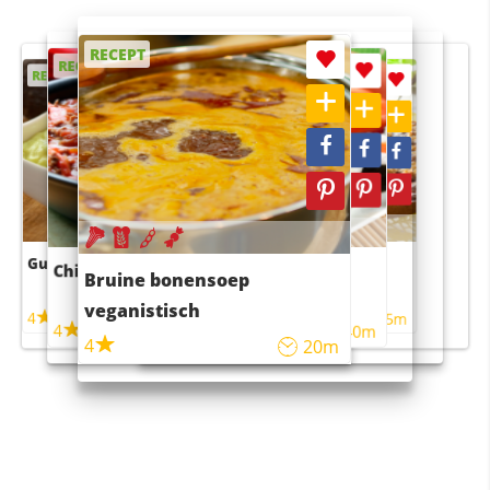
RECEPT
RECEPT
RECEPT
RECEPT
RECEPT
Guacamole
Pruimentaart met kaneel
Chili con carne
Sushi rijstsalade
Bruine bonensoep
maaltijdsalade
veganistisch
4
4
5m
55m
4
4
45m
40m
4
20m