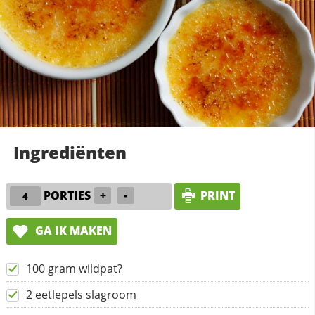
Ingrediënten
PORTIES
+
-
PRINT
GA IK MAKEN
100 gram wildpat?
2 eetlepels slagroom