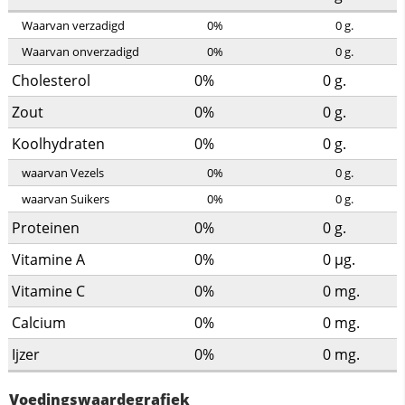
Waarvan verzadigd
0%
0
g.
Waarvan onverzadigd
0%
0
g.
Cholesterol
0%
0
g.
Zout
0%
0
g.
Koolhydraten
0%
0
g.
waarvan Vezels
0%
0
g.
waarvan Suikers
0%
0
g.
Proteinen
0%
0
g.
Vitamine A
0%
0
µg.
Vitamine C
0%
0
mg.
Calcium
0%
0
mg.
Ijzer
0%
0
mg.
Voedingswaardegrafiek