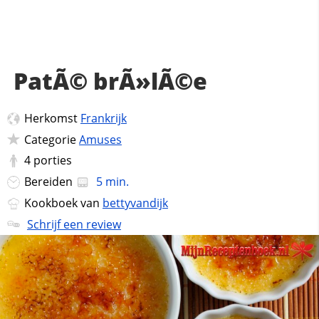
PatÃ© brÃ»lÃ©e
Herkomst
Frankrijk
Categorie
Amuses
4
porties
Bereiden
5 min.
Kookboek van
bettyvandijk
Schrijf een review