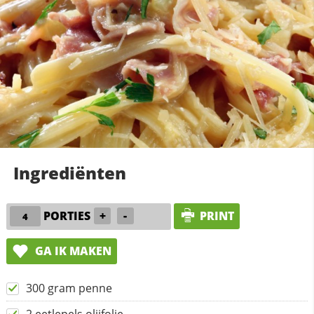
Ingrediënten
PORTIES
+
-
PRINT
GA IK MAKEN
300 gram penne