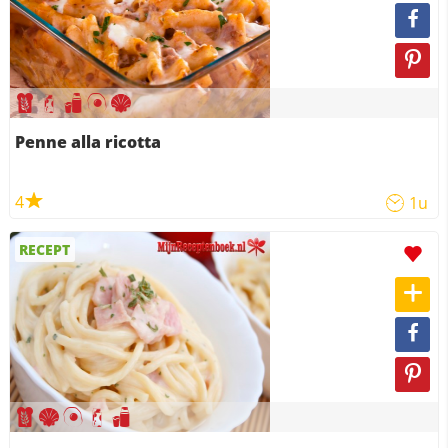
Penne alla ricotta
4
1u
RECEPT