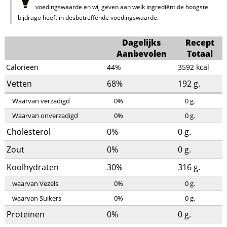
voedingswaarde en wij geven aan welk ingrediënt de hoogste
bijdrage heeft in desbetreffende voedingswaarde.
Dagelijks
Recept
Aanbevolen
Totaal
Calorieën
44%
3592
kcal
Vetten
68%
192
g.
Waarvan verzadigd
0%
0
g.
Waarvan onverzadigd
0%
0
g.
Cholesterol
0%
0
g.
Zout
0%
0
g.
Koolhydraten
30%
316
g.
waarvan Vezels
0%
0
g.
waarvan Suikers
0%
0
g.
Proteinen
0%
0
g.