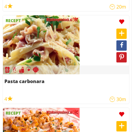
4
20m
RECEPT
Pasta carbonara
4
30m
RECEPT