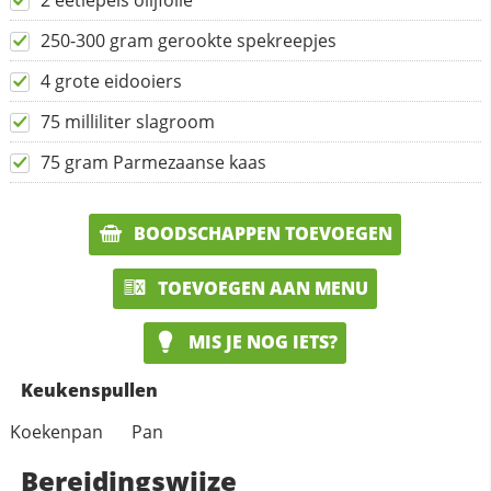
2 eetlepels olijfolie
250-300 gram gerookte spekreepjes
4 grote eidooiers
75 milliliter slagroom
75 gram Parmezaanse kaas
BOODSCHAPPEN TOEVOEGEN
TOEVOEGEN AAN MENU
MIS JE NOG IETS?
Keukenspullen
Koekenpan
Pan
Bereidingswijze