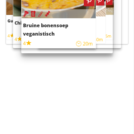
Guacamole
Pruimentaart met kaneel
Chili con carne
Sushi rijstsalade
Bruine bonensoep
maaltijdsalade
veganistisch
4
4
5m
55m
4
4
45m
40m
4
20m