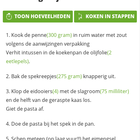
TOON HOEVEELHEDEN
KOKEN IN STAPPEN
Kook de
penne
(300 gram)
in ruim water met zout
volgens de aanwijzingen verpakking
Verhit intussen in de koekenpan de
olijfolie
(2
eetlepels)
.
Bak de
spekreepjes
(275 gram)
knapperig uit.
Klop de
eidooiers
(4)
met de
slagroom
(75 milliliter)
en de helft van de geraspte kaas los.
Giet de pasta af.
Doe de pasta bij het spek in de pan.
Schep meteen (op laag vuur!!) het eimengsel