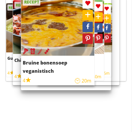
RECEPT
RECEPT
RECEPT
RECEPT
RECEPT
Guacamole
Pruimentaart met kaneel
Chili con carne
Sushi rijstsalade
Bruine bonensoep
maaltijdsalade
veganistisch
4
4
5m
55m
4
4
45m
40m
4
20m