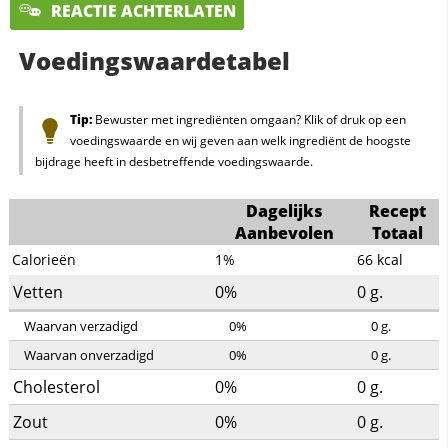
REACTIE ACHTERLATEN
Voedingswaardetabel
Tip:
Bewuster met ingrediënten omgaan? Klik of druk op een
voedingswaarde en wij geven aan welk ingrediënt de hoogste
bijdrage heeft in desbetreffende voedingswaarde.
Dagelijks
Recept
Aanbevolen
Totaal
Calorieën
1%
66
kcal
Vetten
0%
0
g.
Waarvan verzadigd
0%
0
g.
Waarvan onverzadigd
0%
0
g.
Cholesterol
0%
0
g.
Zout
0%
0
g.