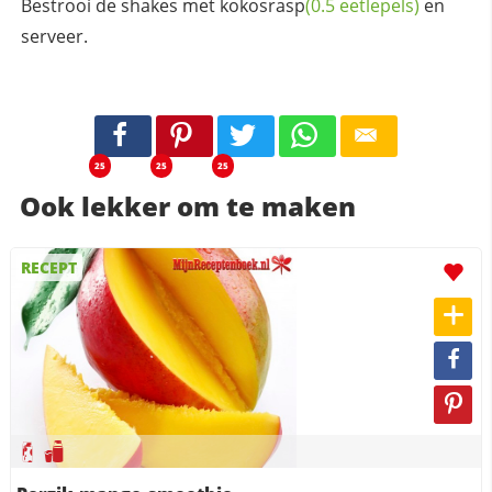
Bestrooi de shakes met
kokosrasp
(0.5 eetlepels)
en
serveer.
25
25
25
Ook lekker om te maken
RECEPT