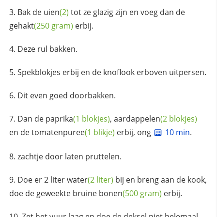
Bak de
uien
(2)
tot ze glazig zijn en voeg dan de
gehakt
(250 gram)
erbij.
Deze rul bakken.
Spekblokjes erbij en de knoflook erboven uitpersen.
Dit even goed doorbakken.
Dan de
paprika
(1 blokjes)
,
aardappelen
(2 blokjes)
en de
tomatenpuree
(1 blikje)
erbij, ong
10 min
.
zachtje door laten pruttelen.
Doe er 2 liter
water
(2 liter)
bij en breng aan de kook,
doe de geweekte bruine
bonen
(500 gram)
erbij.
Zet het vuur laag en doe de deksel niet helemaal