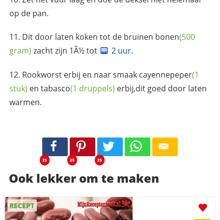
op de pan.
Dit door laten koken tot de bruinen
bonen
(500
gram)
zacht zijn 1Â½ tot
2 uur
.
Rookworst erbij en naar smaak
cayennepeper
(1
stuk)
en
tabasco
(1 druppels)
erbij,dit goed door laten
warmen.
25
25
25
Ook lekker om te maken
RECEPT