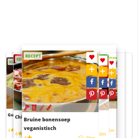
RECEPT
RECEPT
RECEPT
RECEPT
RECEPT
Guacamole
Pruimentaart met kaneel
Chili con carne
Sushi rijstsalade
Bruine bonensoep
maaltijdsalade
veganistisch
4
4
5m
55m
4
4
45m
40m
4