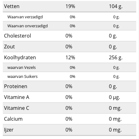
Vetten
19%
104
g.
Waarvan verzadigd
0%
0
g.
Waarvan onverzadigd
0%
0
g.
Cholesterol
0%
0
g.
Zout
0%
0
g.
Koolhydraten
12%
256
g.
waarvan Vezels
0%
0
g.
waarvan Suikers
0%
0
g.
Proteinen
0%
0
g.
Vitamine A
0%
0
µg.
Vitamine C
0%
0
mg.
Calcium
0%
0
mg.
Ijzer
0%
0
mg.