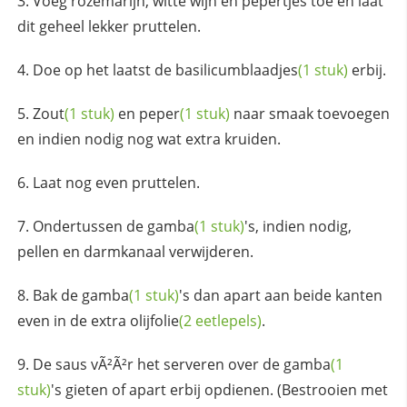
Voeg rozemarijn, witte wijn en pepertjes toe en laat
dit geheel lekker pruttelen.
Doe op het laatst de
basilicumblaadjes
(1 stuk)
erbij.
Zout
(1 stuk)
en
peper
(1 stuk)
naar smaak toevoegen
en indien nodig nog wat extra kruiden.
Laat nog even pruttelen.
Ondertussen de
gamba
(1 stuk)
's, indien nodig,
pellen en darmkanaal verwijderen.
Bak de
gamba
(1 stuk)
's dan apart aan beide kanten
even in de extra
olijfolie
(2 eetlepels)
.
De saus vÃ²Ã²r het serveren over de
gamba
(1
stuk)
's gieten of apart erbij opdienen. (Bestrooien met