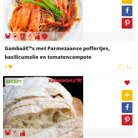
Gambaâ€™s met Parmezaanse poffertjes,
basilicumolie en tomatencompote
4
1u
RECEPT