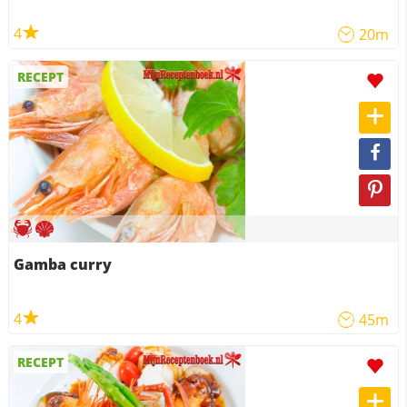
4
20m
RECEPT
Gamba curry
4
45m
RECEPT