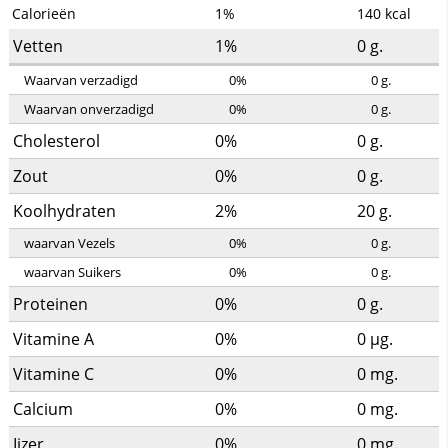
Calorieën
1%
140
kcal
Vetten
1%
0
g.
Waarvan verzadigd
0%
0
g.
Waarvan onverzadigd
0%
0
g.
Cholesterol
0%
0
g.
Zout
0%
0
g.
Koolhydraten
2%
20
g.
waarvan Vezels
0%
0
g.
waarvan Suikers
0%
0
g.
Proteinen
0%
0
g.
Vitamine A
0%
0
µg.
Vitamine C
0%
0
mg.
Calcium
0%
0
mg.
Ijzer
0%
0
mg.