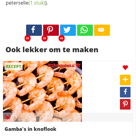
peterselie
(1 stuk)
).
25
25
25
Ook lekker om te maken
RECEPT
Gamba's in knoflook