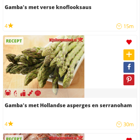
Gamba's met verse knoflooksaus
4
15m
RECEPT
Gamba's met Hollandse asperges en serranoham
4
30m
RECEPT