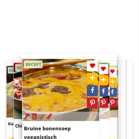
RECEPT
RECEPT
RECEPT
RECEPT
RECEPT
Guacamole
Pruimentaart met kaneel
Chili con carne
Sushi rijstsalade
Bruine bonensoep
maaltijdsalade
veganistisch