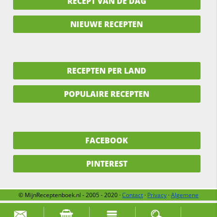
RECEPT VAN DE DAG
NIEUWE RECEPTEN
RECEPTEN PER LAND
POPULAIRE RECEPTEN
FACEBOOK
PINTEREST
© MijnReceptenboek.nl - 2005 - 2020 ·
Contact
·
Privacy
·
Algemene
voorwaarden
·
Support
·
Over ons
Zoek naar: