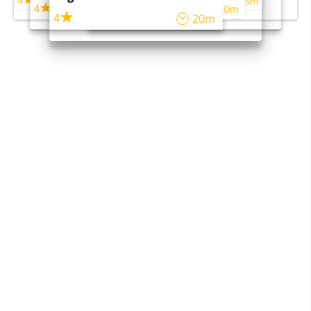
4
4
5m
55m
4
4
45m
40m
4
20m