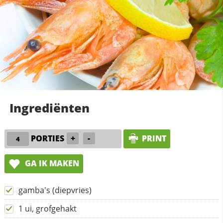
Ingrediënten
PORTIES
+
-
PRINT
GA IK MAKEN
gamba's (diepvries)
1 ui, grofgehakt