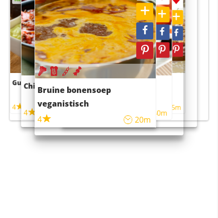
Guacamole
Pruimentaart met kaneel
Chili con carne
Sushi rijstsalade
Bruine bonensoep
maaltijdsalade
veganistisch
4
4
5m
55m
4
4
45m
40m
4
20m