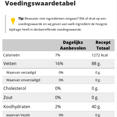
Voedingswaardetabel
Tip:
Bewuster met ingrediënten omgaan? Klik of druk op een
voedingswaarde en wij geven aan welk ingrediënt de hoogste
bijdrage heeft in desbetreffende voedingswaarde.
Dagelijks
Recept
Aanbevolen
Totaal
Calorieën
7%
1272
kcal
Vetten
16%
88
g.
Waarvan verzadigd
0%
0
g.
Waarvan onverzadigd
0%
0
g.
Cholesterol
0%
0
g.
Zout
0%
0
g.
Koolhydraten
2%
40
g.
waarvan Vezels
0%
0
g.