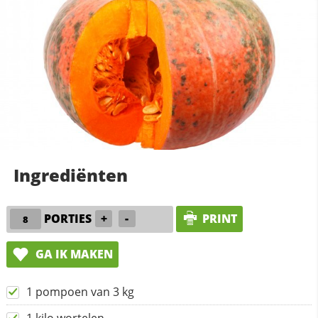
Ingrediënten
PORTIES
+
-
PRINT
GA IK MAKEN
1 pompoen van 3 kg