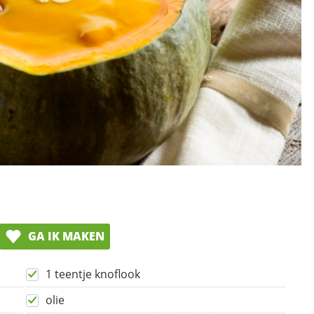
GA IK MAKEN
1 teentje knoflook
olie