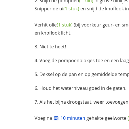
Snijd de
pompoen
(1 kilo)
in grove blokjes
Snipper de
ui
(1 stuk)
en snijd de knoflook in
Verhit
olie
(1 stuk)
(bij voorkeur geur- en sm
en knoflook licht.
Niet te heet!
Voeg de pompoenblokjes toe en een laa
Deksel op de pan en op gemiddelde temp
Houd het waterniveau goed in de gaten.
Als het bijna droogstaat, weer toevoegen
Voeg na
10 minuten
gehakte
geelwortel