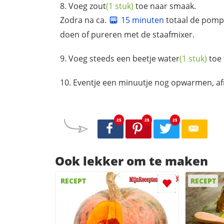
Voeg
zout
(1 stuk)
toe naar smaak.
Zodra na ca.
15 minuten
totaal de
pomp
doen of pureren met de staafmixer.
Voeg steeds een beetje
water
(1 stuk)
toe 
Eventje een minuutje nog opwarmen, af
25
25
25
Ook lekker om te maken
RECEPT
RECEPT