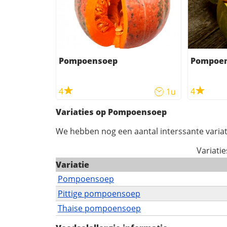
Pompoensoep
Pompoe
4
4
1u
Variaties op Pompoensoep
We hebben nog een aantal interssante variat
Variati
Variatie
Pompoensoep
Pittige pompoensoep
Thaise pompoensoep