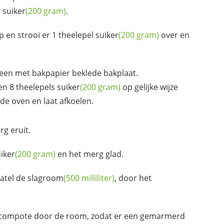
l
suiker
(200 gram)
.
 en strooi er 1 theelepel
suiker
(200 gram)
over en
een met bakpapier beklede bakplaat.
en 8 theelepels
suiker
(200 gram)
op gelijke wijze
de oven en laat afkoelen.
g eruit.
iker
(200 gram)
en het merg glad.
patel de
slagroom
(500 milliliter)
, door het
ncompote door de room, zodat er een gemarmerd