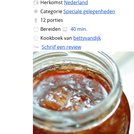
Herkomst
Nederland
Categorie
Speciale gelegenheden
12
porties
Bereiden
40 min.
Kookboek van
bettyvandijk
Schrijf een review