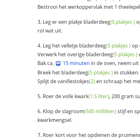
Bestrooi het werkoppervlak met 1 theelepe
Leg er een plakje
bladerdeeg
(5
plakjes
)
op
rol wat uit.
Leg het velletje
bladerdeeg
(5
plakjes
)
op 
Verwerk het overige
bladerdeeg
(5
plakjes
)
Bak ca.
15 minuten
in de oven, neem uit 
Breek het
bladerdeeg
(5
plakjes
)
in stukken.
Splijt de
vanillestokjes
(2)
en schraap het mer
Roer de volle
kwark
(1.5 liter)
, 200 gram
su
Klop de
slagroom
(500 milliliter)
stijf en s
kwarkmengsel.
Roer kort voor het opdienen de pruime