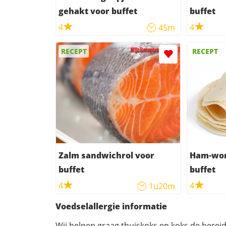
gehakt voor buffet
buffet
4
4
45m
RECEPT
RECEPT
Zalm sandwichrol voor
Ham-wor
buffet
buffet
4
4
1u20m
Voedselallergie informatie
Wij helpen graag thuiskoks en koks de berei