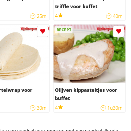
triffle voor buffet
4
25m
40m
RECEPT
telwrap voor
Olijven kippasteitjes voor
buffet
4
30m
1u30m
ding van voedsel voor mensen met een voedselallergie