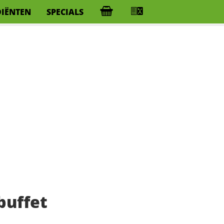
DIËNTEN
SPECIALS
buffet