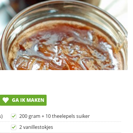
GA IK MAKEN
s)
200 gram + 10 theelepels suiker
2 vanillestokjes