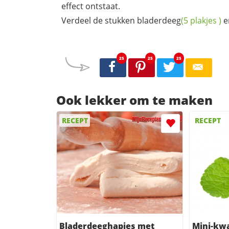
effect ontstaat.
Verdeel de stukken
bladerdeeg
(5
plakjes
)
e
25
25
25
Ook lekker om te maken
RECEPT
RECEPT
Bladerdeeghapjes met
Mini-kw