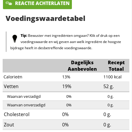
REACTIE ACHTERLATEN
Voedingswaardetabel
Tip:
Bewuster met ingrediënten omgaan? Klik of druk op een
voedingswaarde en wij geven aan welk ingrediënt de hoogste
bijdrage heeft in desbetreffende voedingswaarde.
Dagelijks
Recept
Aanbevolen
Totaal
Calorieën
13%
1100
kcal
Vetten
19%
52
g.
Waarvan verzadigd
0%
0
g.
Waarvan onverzadigd
0%
0
g.
Cholesterol
0%
0
g.
Zout
0%
0
g.