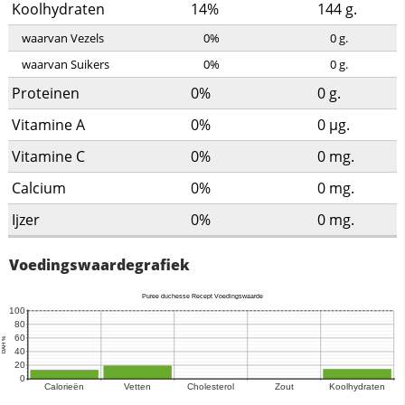
Koolhydraten
14%
144
g.
waarvan Vezels
0%
0
g.
waarvan Suikers
0%
0
g.
Proteinen
0%
0
g.
Vitamine A
0%
0
µg.
Vitamine C
0%
0
mg.
Calcium
0%
0
mg.
Ijzer
0%
0
mg.
Voedingswaardegrafiek