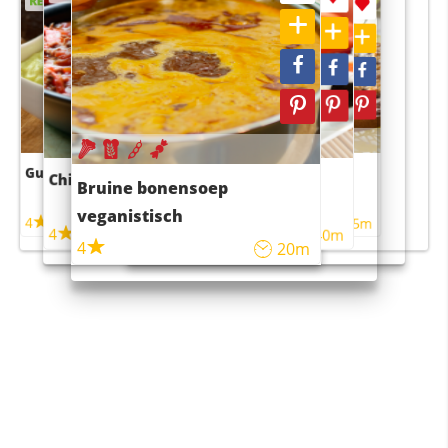
RECEPT
RECEPT
Guacamole
Pruimentaart met kaneel
Chili con carne
Sushi rijstsalade
Bruine bonensoep
maaltijdsalade
veganistisch
4
4
5m
55m
4
4
45m
40m
4
20m