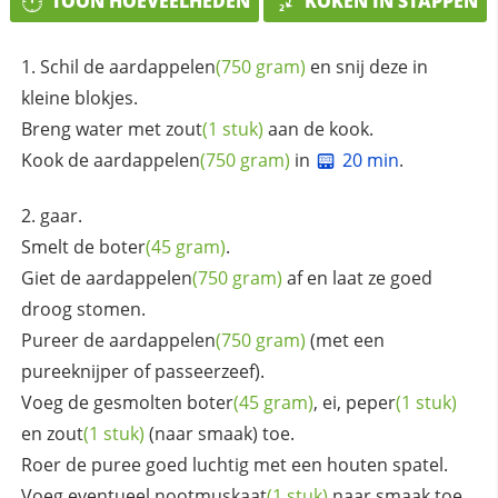
TOON HOEVEELHEDEN
KOKEN IN STAPPEN
Schil de
aardappelen
(750 gram)
en snij deze in
kleine blokjes.
Breng water met
zout
(1 stuk)
aan de kook.
Kook de
aardappelen
(750 gram)
in
20 min
.
gaar.
Smelt de
boter
(45 gram)
.
Giet de
aardappelen
(750 gram)
af en laat ze goed
droog stomen.
Pureer de
aardappelen
(750 gram)
(met een
pureeknijper of passeerzeef).
Voeg de gesmolten
boter
(45 gram)
, ei,
peper
(1 stuk)
en
zout
(1 stuk)
(naar smaak) toe.
Roer de puree goed luchtig met een houten spatel.
Voeg eventueel
nootmuskaat
(1 stuk)
naar smaak toe