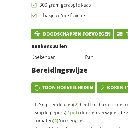
300 gram geraspte kaas
1 bakje cr?me fraiche
BOODSCHAPPEN TOEVOEGEN
T
Keukenspullen
Koekenpan
Pan
Bereidingswijze
TOON HOEVEELHEDEN
KOKEN I
Snipper de
uien
(2)
heel fijn, hak ook de
t
Snij de
pepers
(2 pot)
door en verwijder de z
tomaten
(4)
/ui mengsel.