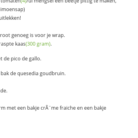
e
tomaten
(4)
/ui mengsel een beetje pittig te maken,
limoensap)
uitlekken!
groot genoeg is voor je wrap.
eraspte
kaas
(300 gram)
.
t de pico de gallo.
n bak de quesedia goudbruin.
2de.
warm met een bakje crÃ¨me fraiche en een bakje