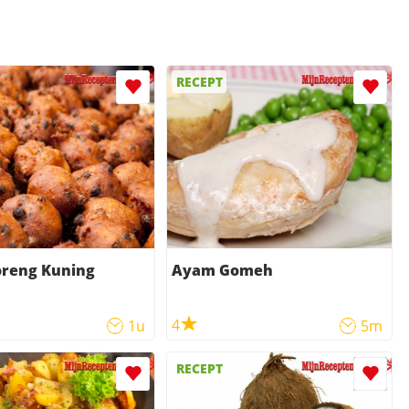
RECEPT
reng Kuning
Ayam Gomeh
4
1u
5m
RECEPT