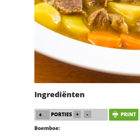
Ingrediënten
PORTIES
+
-
PRINT
Boemboe: