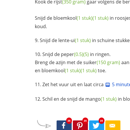
Kook de
rijst
(350 gram)
gaar volgens de ber
Snijd de
bloemkool
(1 stuk)
(1 stuk)
in roosje
koud.
Snijd de
lente-ui
(1 stuk)
in schuine stukke
Snijd de
peper
(0.5)
(5)
in ringen.
Breng de azijn met de
suiker
(150 gram)
aan 
en
bloemkool
(1 stuk)
(1 stuk)
toe.
Zet het vuur uit en laat circa
5 minut
Schil en de snijd de
mango
(1 stuk)
in blo
25
25
25