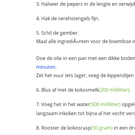
Halveer de pepers in de lengte en verwijd
Hak de serehstengels fijn.
Schil de gember.
Maal alle ingrediÃ«nten voor de boemboe in
Doe de olie in een pan met een dikke bode
minuten
.
Zet het vuur iets lager, voeg de kippendijen
Blus af met de
kokosmelk
(200 milliliter)
.
Voeg het in het
water
(500 milliliter)
opgelo
langzaam inkoken tot bijna al het vocht ver
Rooster de
kokosrasp
(50 gram)
in een dr