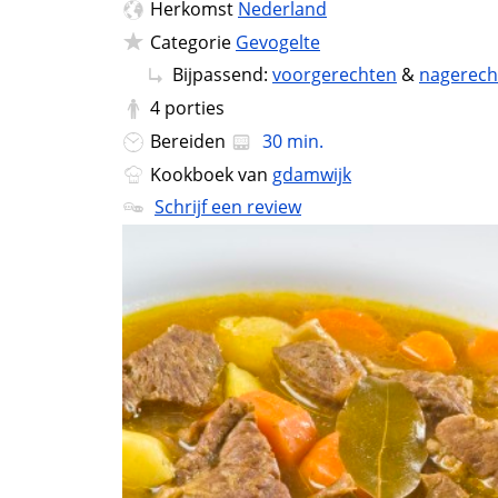
Herkomst
Nederland
Categorie
Gevogelte
Bijpassend:
voorgerechten
&
nagerech
4
porties
Bereiden
30 min.
Kookboek van
gdamwijk
Schrijf een review