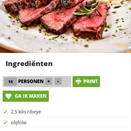
Ingrediënten
PERSONEN
+
-
PRINT
GA IK MAKEN
2.5 kilo ribeye
olijfolie