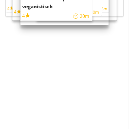
maaltijdsalade
veganistisch
4
4
5m
55m
4
4
45m
40m
4
20m