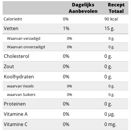
Dagelijks
Recept
Aanbevolen
Totaal
Calorieën
0%
90
kcal
Vetten
1%
15
g.
Waarvan verzadigd
0%
0
g.
Waarvan onverzadigd
0%
0
g.
Cholesterol
0%
0
g.
Zout
0%
0
g.
Koolhydraten
0%
0
g.
waarvan Vezels
0%
0
g.
waarvan Suikers
0%
0
g.
Proteinen
0%
0
g.
Vitamine A
0%
0
µg.
Vitamine C
0%
0
mg.