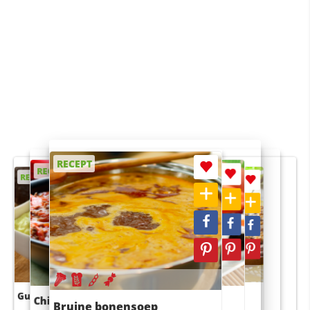
RECEPT
RECEPT
RECEPT
RECEPT
RECEPT
Guacamole
Pruimentaart met kaneel
Chili con carne
Sushi rijstsalade
Bruine bonensoep