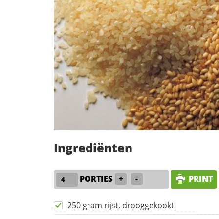
Ingrediënten
PORTIES
+
-
PRINT
250 gram rijst, drooggekookt