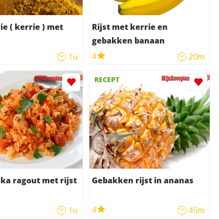
ie ( kerrie ) met
Rijst met kerrie en
gebakken banaan
4
1u
20m
RECEPT
ika ragout met rijst
Gebakken rijst in ananas
4
1u
45m