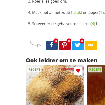
Roer alles goed om.
Maak het af met
zout
(1 stuk)
en
peper
(1 
Serveer er de gehalveerde
eieren
(4)
bij.
25
25
25
Ook lekker om te maken
RECEPT
RECEPT