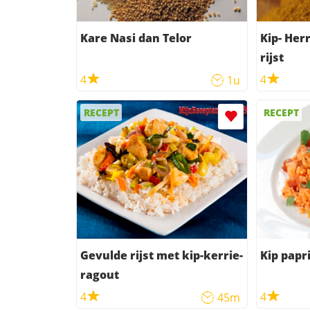
Kare Nasi dan Telor
Kip- Herr
rijst
4
4
1u
RECEPT
RECEPT
Gevulde rijst met kip-kerrie-
Kip papr
ragout
4
4
45m