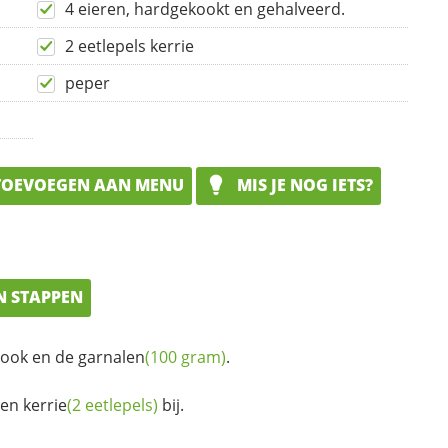
4 eieren, hardgekookt en gehalveerd.
2 eetlepels kerrie
peper
OEVOEGEN AAN MENU
MIS JE NOG IETS?
N STAPPEN
flook en de
garnalen
(100 gram)
.
en
kerrie
(2 eetlepels)
bij.