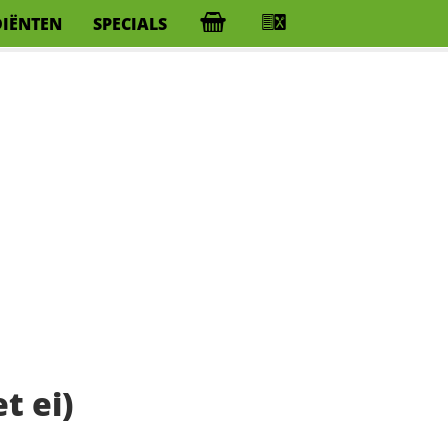
DIËNTEN
SPECIALS
t ei)