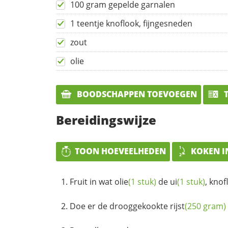
100 gram gepelde garnalen
1 teentje knoflook, fijngesneden
zout
olie
BOODSCHAPPEN TOEVOEGEN
T
Bereidingswijze
TOON HOEVEELHEDEN
KOKEN I
Fruit in wat
olie
(1 stuk)
de
ui
(1 stuk)
, kno
Doe er de drooggekookte
rijst
(250 gram)