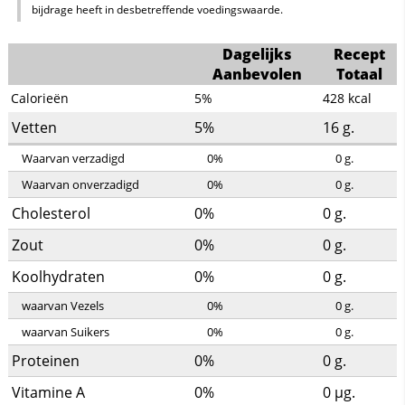
bijdrage heeft in desbetreffende voedingswaarde.
Dagelijks
Recept
Aanbevolen
Totaal
Calorieën
5%
428
kcal
Vetten
5%
16
g.
Waarvan verzadigd
0%
0
g.
Waarvan onverzadigd
0%
0
g.
Cholesterol
0%
0
g.
Zout
0%
0
g.
Koolhydraten
0%
0
g.
waarvan Vezels
0%
0
g.
waarvan Suikers
0%
0
g.
Proteinen
0%
0
g.
Vitamine A
0%
0
µg.