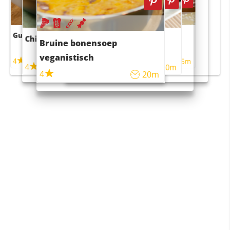
Guacamole
Pruimentaart met kaneel
Chili con carne
Sushi rijstsalade
Bruine bonensoep
maaltijdsalade
veganistisch
4
4
5m
55m
4
4
45m
40m
4
20m