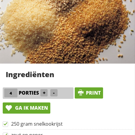
Ingrediënten
PORTIES
+
-
PRINT
GA IK MAKEN
250 gram snelkookrijst