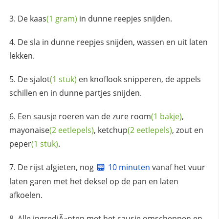
De
kaas
(1 gram)
in dunne reepjes snijden.
De sla in dunne reepjes snijden, wassen en uit laten
lekken.
De
sjalot
(1 stuk)
en knoflook snipperen, de appels
schillen en in dunne partjes snijden.
Een sausje roeren van de zure
room
(1 bakje)
,
mayonaise
(2 eetlepels)
,
ketchup
(2 eetlepels)
,
zout en
peper
(1 stuk)
.
De rijst afgieten, nog
10 minuten
vanaf het vuur
laten garen met het deksel op de pan en laten
afkoelen.
Alle ingrediÃ«nten met het sausje omscheppen en