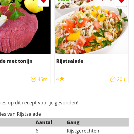
ade met tonijn
Rijstsalade
4
45m
20u
ies op dit recept voor je gevonden!
ies van Rijstsalade
Aantal
Gang
6
Rijstgerechten