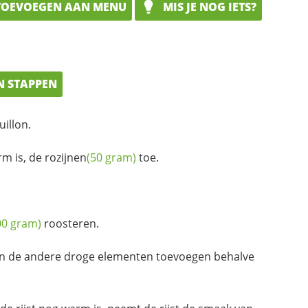
OEVOEGEN AAN MENU
MIS JE NOG IETS?
N STAPPEN
uillon.
rm is, de
rozijnen
(50 gram)
toe.
00 gram)
roosteren.
n de andere droge elementen toevoegen behalve