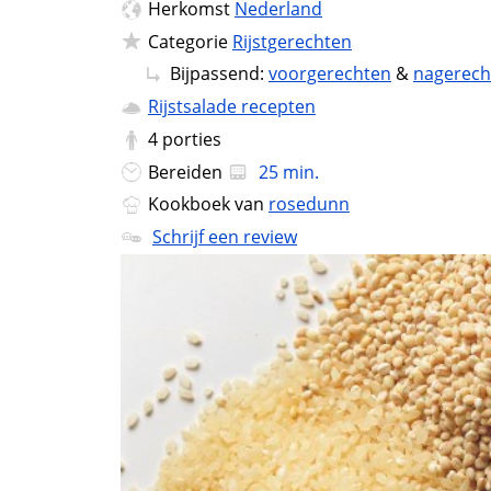
Herkomst
Nederland
Categorie
Rijstgerechten
Bijpassend:
voorgerechten
&
nagerech
Rijstsalade recepten
4
porties
Bereiden
25 min.
Kookboek van
rosedunn
Schrijf een review