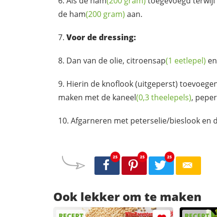
Als de
ham
(200 gram)
toegevoegd terwijl 
de
ham
(200 gram)
aan.
Voor de dressing:
Dan van de olie,
citroensap
(1 eetlepel)
e
Hierin de knoflook (uitgeperst) toevoege
maken met de
kaneel
(0,3 theelepels)
,
peper
Afgarneren met peterselie/bieslook en 
25
25
25
Ook lekker om te maken
RECEPT
RECEPT