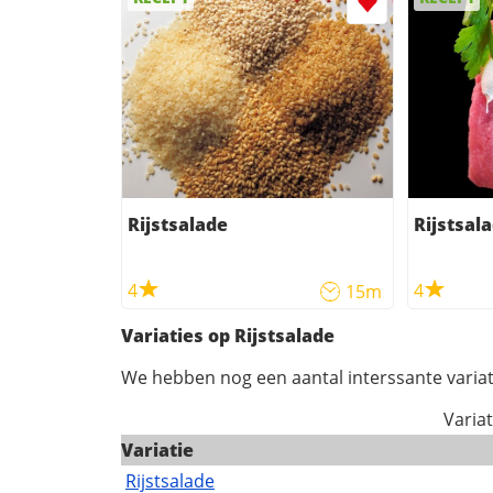
Rijstsalade
Rijstsal
4
4
15m
Variaties op Rijstsalade
We hebben nog een aantal interssante variat
Variat
Variatie
Rijstsalade