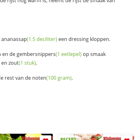
de rijst nog warm is, neemt de rijst de smaak van
n
ananassap
(1.5 deciliter)
een dressing kloppen.
n en de
gembersnippers
(1 eetlepel)
op smaak
 en zout
(1 stuk)
.
de rest van de
noten
(100 gram)
.
RECEPT