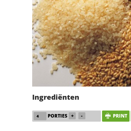
Ingrediënten
PORTIES
+
-
PRINT