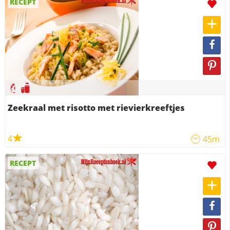
RECEPT
Zeekraal met risotto met rievierkreeftjes
4
45m
RECEPT