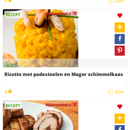
4
20m
RECEPT
Risotto met padestoelen en Magor schimmelkaas
4
45m
RECEPT