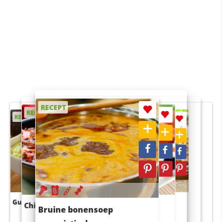
RECEPT
RECEPT
RECEPT
RECEPT
RECEPT
Guacamole
Pruimentaart met kaneel
Chili con carne
Sushi rijstsalade
Bruine bonensoep
maaltijdsalade