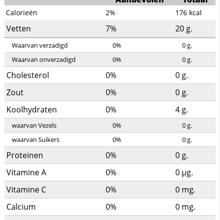
Calorieën
2%
176
kcal
Vetten
7%
20
g.
Waarvan verzadigd
0%
0
g.
Waarvan onverzadigd
0%
0
g.
Cholesterol
0%
0
g.
Zout
0%
0
g.
Koolhydraten
0%
4
g.
waarvan Vezels
0%
0
g.
waarvan Suikers
0%
0
g.
Proteinen
0%
0
g.
Vitamine A
0%
0
µg.
Vitamine C
0%
0
mg.
Calcium
0%
0
mg.