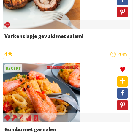
Varkenslapje gevuld met salami
4
20m
RECEPT
Gumbo met garnalen