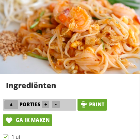
Ingrediënten
PORTIES
+
-
PRINT
GA IK MAKEN
1 ui