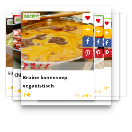
RECEPT
RECEPT
RECEPT
RECEPT
RECEPT
Guacamole
Pruimentaart met kaneel
Chili con carne
Sushi rijstsalade
Bruine bonensoep
maaltijdsalade
veganistisch
4
4
5m
55m
4
4
45m
40m
4
20m