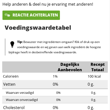
Help anderen & deel nu je ervaring met anderen!
REACTIE ACHTERLATEN
Voedingswaardetabel
Tip:
Bewuster met ingrediënten omgaan? Klik of druk op een
voedingswaarde en wij geven aan welk ingrediënt de hoogste
bijdrage heeft in desbetreffende voedingswaarde.
Dagelijks
Recept
Aanbevolen
Totaal
Calorieën
1%
100
kcal
Vetten
0%
0
g.
Waarvan verzadigd
0%
0
g.
Waarvan onverzadigd
0%
0
g.
Cholesterol
0%
0
g.