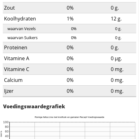
Zout
0%
0
g.
Koolhydraten
1%
12
g.
waarvan Vezels
0%
0
g.
waarvan Suikers
0%
0
g.
Proteinen
0%
0
g.
Vitamine A
0%
0
µg.
Vitamine C
0%
0
mg.
Calcium
0%
0
mg.
Ijzer
0%
0
mg.
Voedingswaardegrafiek