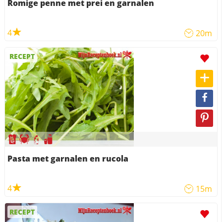
Romige penne met prei en garnalen
4
20m
RECEPT
Pasta met garnalen en rucola
4
15m
RECEPT