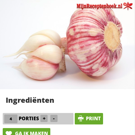
Ingrediënten
PORTIES
+
-
PRINT
GA IK MAKEN