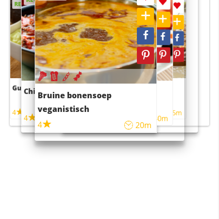
RECEPT
RECEPT
Guacamole
Pruimentaart met kaneel
Chili con carne
Sushi rijstsalade
Bruine bonensoep
maaltijdsalade
veganistisch
4
4
5m
55m
4
4
45m
40m
4
20m