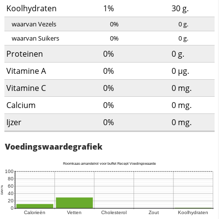
Koolhydraten
1%
30
g.
waarvan Vezels
0%
0
g.
waarvan Suikers
0%
0
g.
Proteinen
0%
0
g.
Vitamine A
0%
0
µg.
Vitamine C
0%
0
mg.
Calcium
0%
0
mg.
Ijzer
0%
0
mg.
Voedingswaardegrafiek