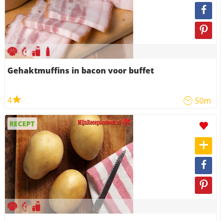
Gehaktmuffins in bacon voor buffet
4
50m
RECEPT