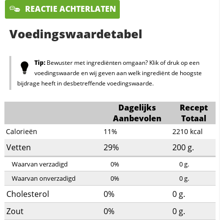
REACTIE ACHTERLATEN
Voedingswaardetabel
Tip:
Bewuster met ingrediënten omgaan? Klik of druk op een
voedingswaarde en wij geven aan welk ingrediënt de hoogste
bijdrage heeft in desbetreffende voedingswaarde.
Dagelijks
Recept
Aanbevolen
Totaal
Calorieën
11%
2210
kcal
Vetten
29%
200
g.
Waarvan verzadigd
0%
0
g.
Waarvan onverzadigd
0%
0
g.
Cholesterol
0%
0
g.
Zout
0%
0
g.