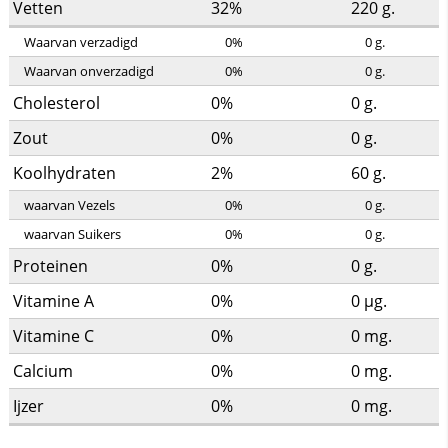
Vetten
32%
220
g.
Waarvan verzadigd
0%
0
g.
Waarvan onverzadigd
0%
0
g.
Cholesterol
0%
0
g.
Zout
0%
0
g.
Koolhydraten
2%
60
g.
waarvan Vezels
0%
0
g.
waarvan Suikers
0%
0
g.
Proteinen
0%
0
g.
Vitamine A
0%
0
µg.
Vitamine C
0%
0
mg.
Calcium
0%
0
mg.
Ijzer
0%
0
mg.