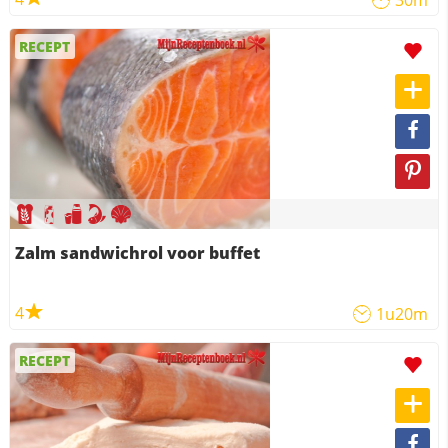
30m
RECEPT
Zalm sandwichrol voor buffet
4
1u20m
RECEPT