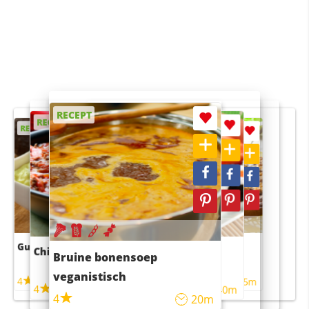
RECEPT
RECEPT
RECEPT
RECEPT
RECEPT
Guacamole
Pruimentaart met kaneel
Chili con carne
Sushi rijstsalade
Bruine bonensoep
maaltijdsalade
veganistisch
4
4
5m
55m
4
4
45m
40m
4
20m