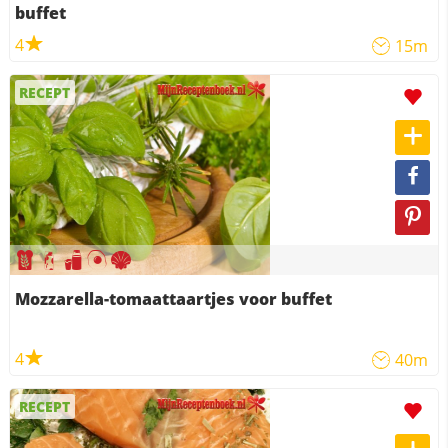
buffet
4
15m
RECEPT
Mozzarella-tomaattaartjes voor buffet
4
40m
RECEPT