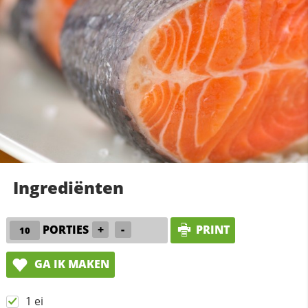
Ingrediënten
PORTIES
+
-
PRINT
GA IK MAKEN
1 ei