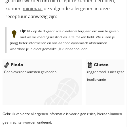
gebruikt worden om dit recept te kunnen bereiden,
kunnen
minimaal
de volgende allergenen in deze
receptuur aanwezig zijn:
Tip:
Klik op de dikgedrukte dieëten/allergieën om aan te geven
met welke voedingsrestricties je te maken hebt. We zullen je
(nog) beter informeren en ons aanbod dynamisch afstemmen
waardoor je je dieët gemakkelijk kunt aanhouden.
Pinda
Gluten
Geen overeenkomsten gevonden.
roggebrood
is niet gesch
intollerantie
Gebruik van onze allergenen informatie is voor eigen risico, hieraan kunnen
geen rechten worden ontleend.