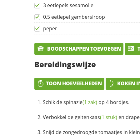
3 eetlepels sesamolie
0.5 eetlepel gembersiroop
peper
BOODSCHAPPEN TOEVOEGEN
T
Bereidingswijze
TOON HOEVEELHEDEN
KOKEN I
Schik de
spinazie
(1 zak)
op 4 bordjes.
Verbokkel de
geitenkaas
(1 stuk)
en drape
Snijd de zongedroogde tomaatjes in klein