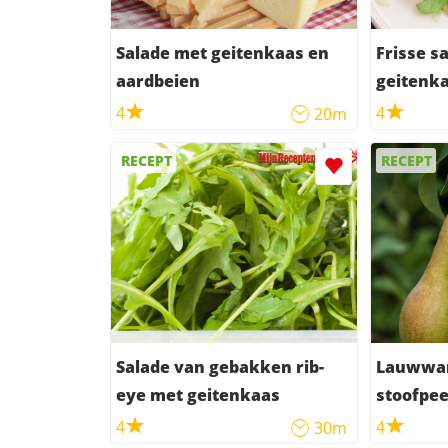
Salade met geitenkaas en
Frisse s
aardbeien
geitenka
4
4
20m
RECEPT
RECEPT
Salade van gebakken rib-
Lauwwar
eye met geitenkaas
stoofpee
4
4
30m