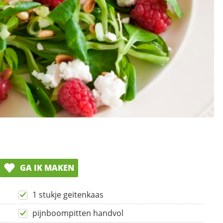
GA IK MAKEN
1 stukje geitenkaas
pijnboompitten handvol