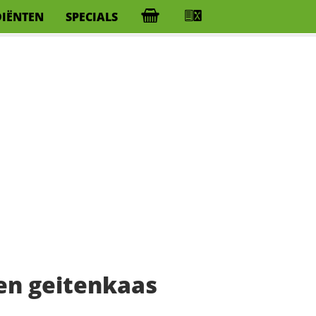
DIËNTEN
SPECIALS
 en geitenkaas