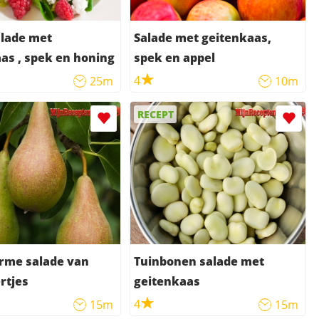
alade met
Salade met geitenkaas,
as , spek en honing
spek en appel
4
25m
10m
RECEPT
me salade van
Tuinbonen salade met
rtjes
geitenkaas
4
15m
15m