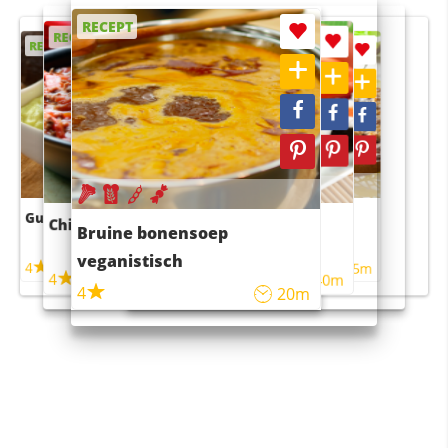
RECEPT
RECEPT
RECEPT
RECEPT
RECEPT
Guacamole
Pruimentaart met kaneel
Chili con carne
Sushi rijstsalade
Bruine bonensoep
maaltijdsalade
veganistisch
4
4
5m
55m
4
4
45m
40m
4
20m