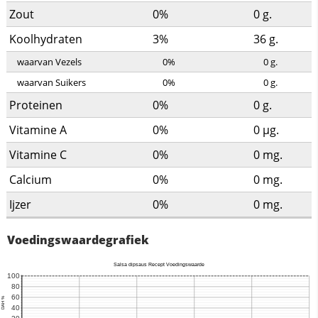
Zout
0%
0
g.
Koolhydraten
3%
36
g.
waarvan Vezels
0%
0
g.
waarvan Suikers
0%
0
g.
Proteinen
0%
0
g.
Vitamine A
0%
0
µg.
Vitamine C
0%
0
mg.
Calcium
0%
0
mg.
Ijzer
0%
0
mg.
Voedingswaardegrafiek