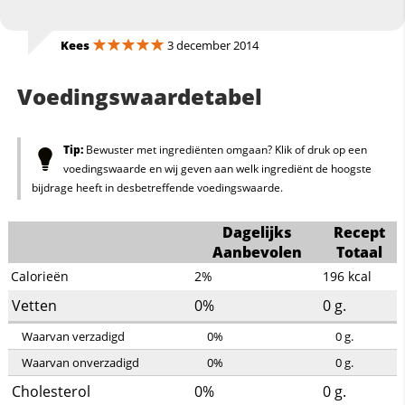
Kees
3 december 2014
Voedingswaardetabel
Tip:
Bewuster met ingrediënten omgaan? Klik of druk op een
voedingswaarde en wij geven aan welk ingrediënt de hoogste
bijdrage heeft in desbetreffende voedingswaarde.
Dagelijks
Recept
Aanbevolen
Totaal
Calorieën
2%
196
kcal
Vetten
0%
0
g.
Waarvan verzadigd
0%
0
g.
Waarvan onverzadigd
0%
0
g.
Cholesterol
0%
0
g.