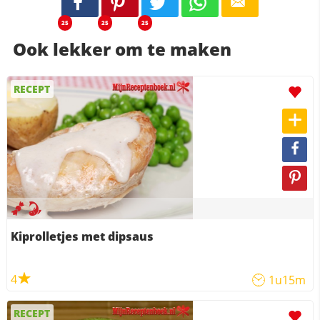
25
25
25
Ook lekker om te maken
RECEPT
Kiprolletjes met dipsaus
4
1u15m
RECEPT