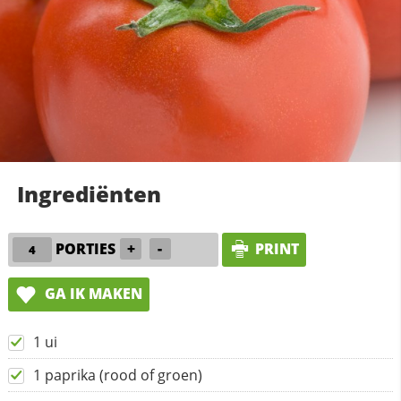
Ingrediënten
PORTIES
+
-
PRINT
GA IK MAKEN
1 ui
1 paprika (rood of groen)