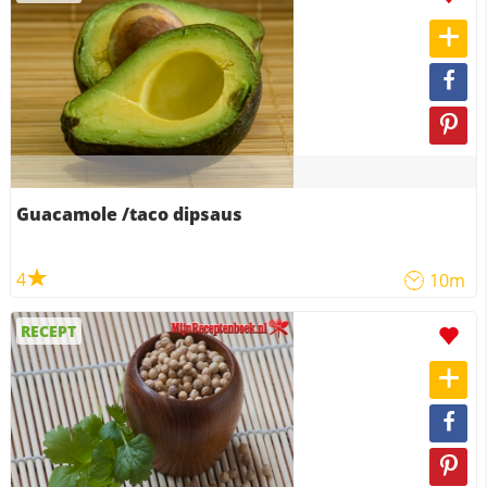
Guacamole /taco dipsaus
4
10m
RECEPT