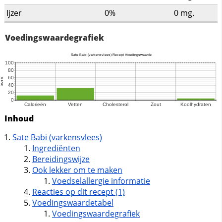
Ijzer
0%
0
mg.
Voedingswaardegrafiek
Inhoud
Sate Babi (varkensvlees)
Ingrediënten
Bereidingswijze
Ook lekker om te maken
Voedselallergie informatie
Reacties op dit recept (1)
Voedingswaardetabel
Voedingswaardegrafiek