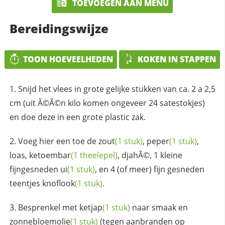
TOEVOEGEN AAN MENU
Bereidingswijze
TOON HOEVEELHEDEN
KOKEN IN STAPPEN
Snijd het vlees in grote gelijke stukken van ca. 2 a 2,5
cm (uit Ã©Ã©n kilo komen ongeveer 24 satestokjes)
en doe deze in een grote plastic zak.
Voeg hier een toe de
zout
(1 stuk)
,
peper
(1 stuk)
,
loas,
ketoembar
(1 theelepel)
, djahÃ©, 1 kleine
fijngesneden
ui
(1 stuk)
, en 4 (of meer) fijn gesneden
teentjes
knoflook
(1 stuk)
.
Besprenkel met
ketjap
(1 stuk)
naar smaak en
zonnebloemolie
(1 stuk)
(tegen aanbranden op