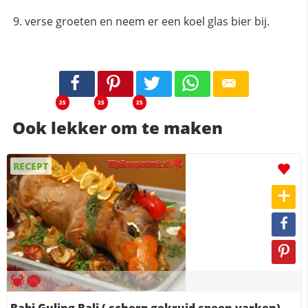
verse groeten en neem er een koel glas bier bij.
25
25
25
Ook lekker om te maken
RECEPT
Babi Guling Bali ( scherp gekruid speen varken)