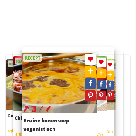
RECEPT
RECEPT
RECEPT
RECEPT
RECEPT
Guacamole
Pruimentaart met kaneel
Chili con carne
Sushi rijstsalade
Bruine bonensoep
maaltijdsalade
veganistisch
4
4
5m
55m
4
4
45m
40m