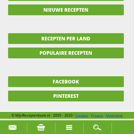
NIEUWE RECEPTEN
RECEPTEN PER LAND
POPULAIRE RECEPTEN
FACEBOOK
PINTEREST
© MijnReceptenboek.nl - 2005 - 2020 ·
Contact
·
Privacy
·
Algemene
voorwaarden
·
Support
·
Over ons
Zoek naar: