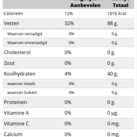
Aanbevolen
Totaal
Calorieën
12%
1016
kcal
Vetten
32%
88
g.
Waarvan verzadigd
0%
0
g.
Waarvan onverzadigd
0%
0
g.
Cholesterol
0%
0
g.
Zout
0%
0
g.
Koolhydraten
4%
40
g.
waarvan Vezels
0%
0
g.
waarvan Suikers
0%
0
g.
Proteinen
0%
0
g.
Vitamine A
0%
0
µg.
Vitamine C
0%
0
mg.
Calcium
0%
0
mg.