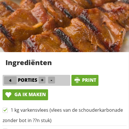
Ingrediënten
PORTIES
+
-
PRINT
GA IK MAKEN
1 kg varkensvlees (vlees van de schouderkarbonade
zonder bot in ??n stuk)