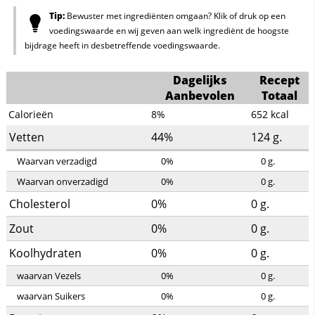
Tip:
Bewuster met ingrediënten omgaan? Klik of druk op een
voedingswaarde en wij geven aan welk ingrediënt de hoogste
bijdrage heeft in desbetreffende voedingswaarde.
Dagelijks
Recept
Aanbevolen
Totaal
Calorieën
8%
652
kcal
Vetten
44%
124
g.
Waarvan verzadigd
0%
0
g.
Waarvan onverzadigd
0%
0
g.
Cholesterol
0%
0
g.
Zout
0%
0
g.
Koolhydraten
0%
0
g.
waarvan Vezels
0%
0
g.
waarvan Suikers
0%
0
g.