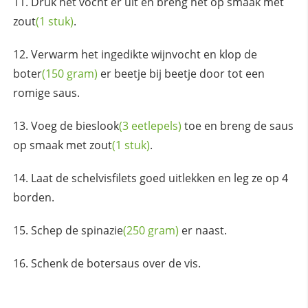
Druk het vocht er uit en breng het op smaak met
zout
(1 stuk)
.
Verwarm het ingedikte wijnvocht en klop de
boter
(150 gram)
er beetje bij beetje door tot een
romige saus.
Voeg de
bieslook
(3 eetlepels)
toe en breng de saus
op smaak met
zout
(1 stuk)
.
Laat de schelvisfilets goed uitlekken en leg ze op 4
borden.
Schep de
spinazie
(250 gram)
er naast.
Schenk de botersaus over de vis.