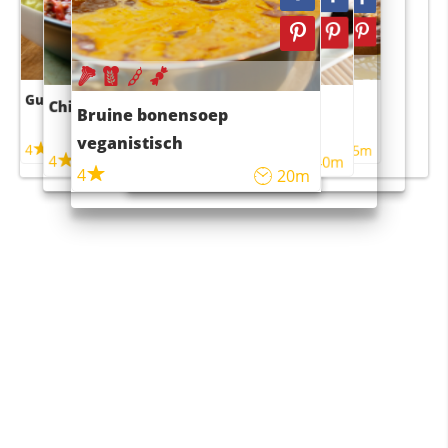
Guacamole
Pruimentaart met kaneel
Chili con carne
Sushi rijstsalade
Bruine bonensoep
maaltijdsalade
veganistisch
4
4
5m
55m
4
4
45m
40m
4
20m