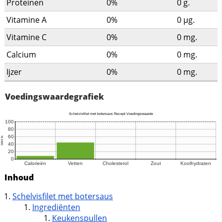
Proteinen
0%
0
g.
Vitamine A
0%
0
µg.
Vitamine C
0%
0
mg.
Calcium
0%
0
mg.
Ijzer
0%
0
mg.
Voedingswaardegrafiek
Inhoud
Schelvisfilet met botersaus
Ingrediënten
Keukenspullen