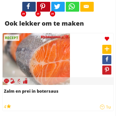
25
25
25
Ook lekker om te maken
RECEPT
Zalm en prei in botersaus
4
1u