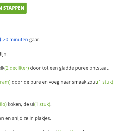
N STAPPEN
20 minuten
gaar.
ijn.
lk
(2 deciliter)
door tot een gladde puree ontstaat.
gram)
door de pure en voeg naar smaak
zout
(1 stuk)
ilo)
koken, de
ui
(1 stuk)
.
 en snijd ze in plakjes.