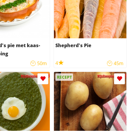
's pie met kaas-
Shepherd's Pie
ping
4
50m
45m
RECEPT