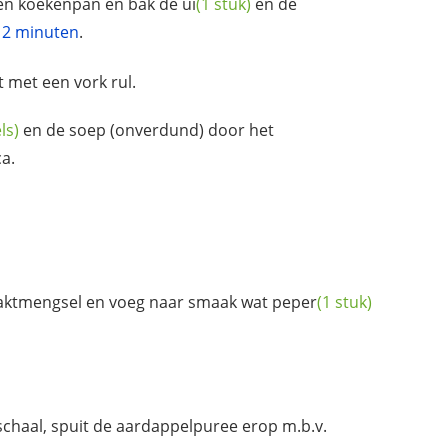
en koekenpan en bak de
ui
(1 stuk)
en de
2 minuten
.
 met een vork rul.
ls)
en de soep (onverdund) door het
a.
aktmengsel en voeg naar smaak wat
peper
(1 stuk)
chaal, spuit de aardappelpuree erop m.b.v.