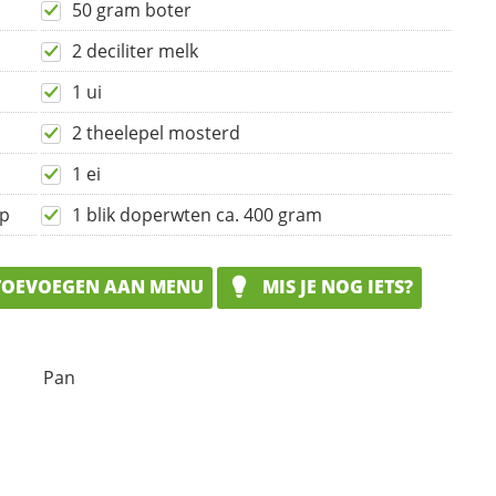
50 gram boter
2 deciliter melk
1 ui
2 theelepel mosterd
1 ei
ep
1 blik doperwten ca. 400 gram
OEVOEGEN AAN MENU
MIS JE NOG IETS?
Pan