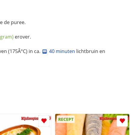
ee de puree.
 gram)
erover.
en (175Â°C) in ca.
40 minuten
lichtbruin en
RECEPT