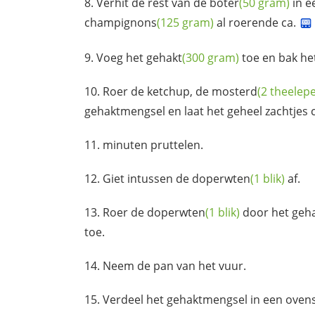
Verhit de rest van de
boter
(50 gram)
in e
champignons
(125 gram)
al roerende ca.
Voeg het
gehakt
(300 gram)
toe en bak het
Roer de ketchup, de
mosterd
(2 theelepe
gehaktmengsel en laat het geheel zachtjes c
minuten pruttelen.
Giet intussen de
doperwten
(1 blik)
af.
Roer de
doperwten
(1 blik)
door het geh
toe.
Neem de pan van het vuur.
Verdeel het gehaktmengsel in een ovens