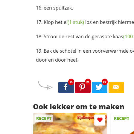
een spuitzak.
Klop het
ei
(1 stuk)
los en bestrijk hierm
Strooi de rest van de geraspte
kaas
(100
Bak de schotel in een voorverwarmde ov
door en door heet.
25
25
25
Ook lekker om te maken
RECEPT
RECEPT