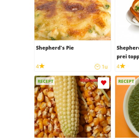
Shepherd's Pie
Shepherd
prei top
4
4
1u
RECEPT
RECEPT