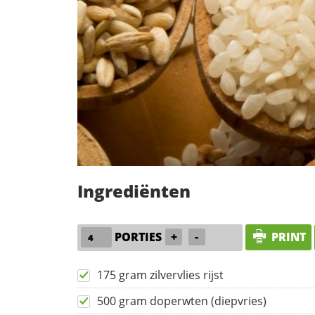
Ingrediënten
PORTIES
+
-
PRINT
175 gram zilvervlies rijst
500 gram doperwten (diepvries)