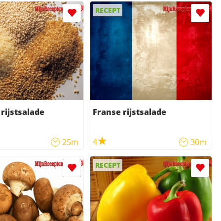
RECEPT
 rijstsalade
Franse rijstsalade
4
25m
30m
RECEPT