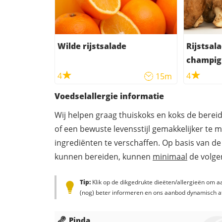
Wilde rijstsalade
Rijstsal
champig
4
4
15m
Voedselallergie informatie
Wij helpen graag thuiskoks en koks de berei
of een bewuste levensstijl gemakkelijker te 
ingrediënten te verschaffen. Op basis van de
kunnen bereiden, kunnen
minimaal
de volgen
Tip:
Klik op de dikgedrukte dieëten/allergieën om aa
(nog) beter informeren en ons aanbod dynamisch a
Pinda