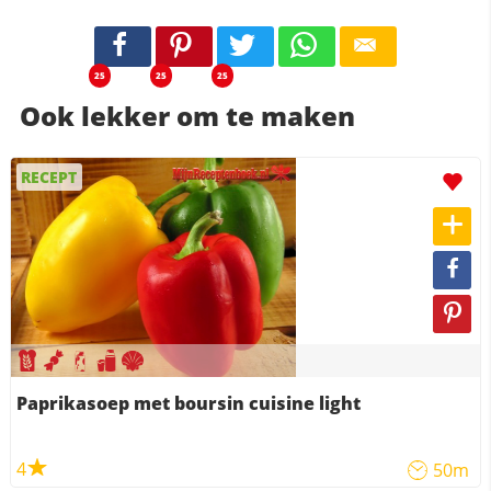
25
25
25
Ook lekker om te maken
RECEPT
Paprikasoep met boursin cuisine light
4
50m