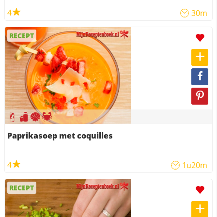
4
30m
RECEPT
Paprikasoep met coquilles
4
1u20m
RECEPT