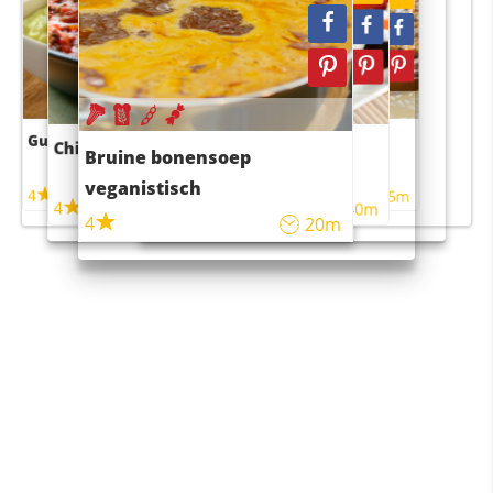
Guacamole
Pruimentaart met kaneel
Chili con carne
Sushi rijstsalade
Bruine bonensoep
maaltijdsalade
veganistisch
4
4
5m
55m
4
4
45m
40m
4
20m