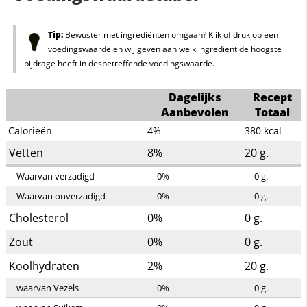
Tip:
Bewuster met ingrediënten omgaan? Klik of druk op een
voedingswaarde en wij geven aan welk ingrediënt de hoogste
bijdrage heeft in desbetreffende voedingswaarde.
Dagelijks
Recept
Aanbevolen
Totaal
Calorieën
4%
380
kcal
Vetten
8%
20
g.
Waarvan verzadigd
0%
0
g.
Waarvan onverzadigd
0%
0
g.
Cholesterol
0%
0
g.
Zout
0%
0
g.
Koolhydraten
2%
20
g.
waarvan Vezels
0%
0
g.