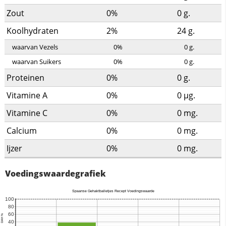
Zout
0%
0
g.
Koolhydraten
2%
24
g.
waarvan Vezels
0%
0
g.
waarvan Suikers
0%
0
g.
Proteinen
0%
0
g.
Vitamine A
0%
0
µg.
Vitamine C
0%
0
mg.
Calcium
0%
0
mg.
Ijzer
0%
0
mg.
Voedingswaardegrafiek