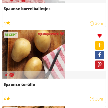
Spaanse borrelballetjes
4
30m
RECEPT
Spaanse tortilla
4
30m