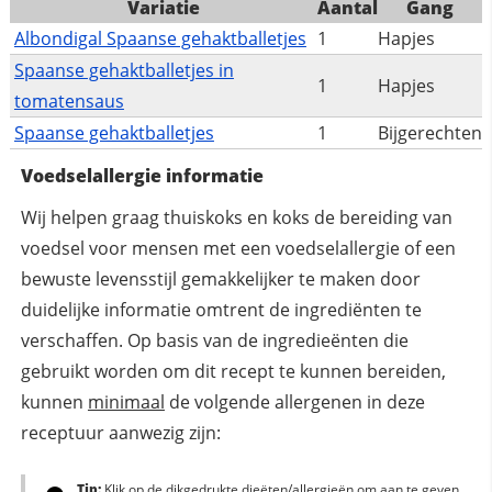
Variatie
Aantal
Gang
Albondigal Spaanse gehaktballetjes
1
Hapjes
Spaanse gehaktballetjes in
1
Hapjes
tomatensaus
Spaanse gehaktballetjes
1
Bijgerechten
Voedselallergie informatie
Wij helpen graag thuiskoks en koks de bereiding van
voedsel voor mensen met een voedselallergie of een
bewuste levensstijl gemakkelijker te maken door
duidelijke informatie omtrent de ingrediënten te
verschaffen. Op basis van de ingredieënten die
gebruikt worden om dit recept te kunnen bereiden,
kunnen
minimaal
de volgende allergenen in deze
receptuur aanwezig zijn:
Tip:
Klik op de dikgedrukte dieëten/allergieën om aan te geven