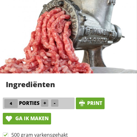
Ingrediënten
PORTIES
+
-
PRINT
GA IK MAKEN
500 gram varkensgehakt