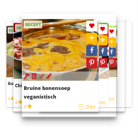
RECEPT
RECEPT
RECEPT
RECEPT
RECEPT
Guacamole
Pruimentaart met kaneel
Chili con carne
Sushi rijstsalade
Bruine bonensoep
maaltijdsalade
veganistisch
4
4
5m
55m
4
4
45m
40m
4
20m