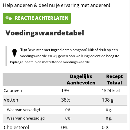
Help anderen & deel nu je ervaring met anderen!
REACTIE ACHTERLATEN
Voedingswaardetabel
Tip:
Bewuster met ingrediënten omgaan? Klik of druk op een
voedingswaarde en wij geven aan welk ingrediënt de hoogste
bijdrage heeft in desbetreffende voedingswaarde.
Dagelijks
Recept
Aanbevolen
Totaal
Calorieën
19%
1524
kcal
Vetten
38%
108
g.
Waarvan verzadigd
0%
0
g.
Waarvan onverzadigd
0%
0
g.
Cholesterol
0%
0
g.