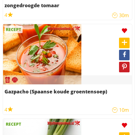
zongedroogde tomaar
4
30m
RECEPT
Gazpacho (Spaanse koude groentensoep)
4
10m
RECEPT