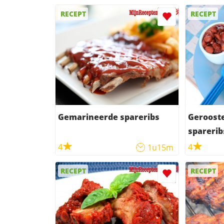
RECEPT
RECEPT
Gemarineerde spareribs
Geroost
sparerib
4
4
1u15m
RECEPT
RECEPT