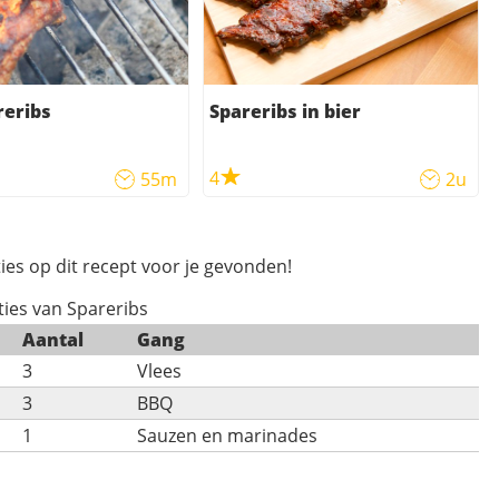
reribs
Spareribs in bier
4
55m
2u
ies op dit recept voor je gevonden!
ties van Spareribs
Aantal
Gang
3
Vlees
3
BBQ
1
Sauzen en marinades