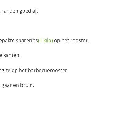
e randen goed af.
gepakte
spareribs
(1 kilo)
op het rooster.
e kanten.
 leg ze op het barbecuerooster.
n
gaar en bruin.