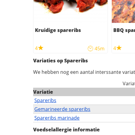
Kruidige spareribs
BBQ spa
4
4
45m
Variaties op Spareribs
We hebben nog een aantal interssante variat
Varia
Variatie
Spareribs
Gemarineerde spareribs
Spareribs marinade
Voedselallergie informatie