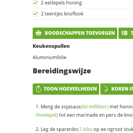
2 eetlepels honing
2 teentjes knoflook
BOODSCHAPPEN TOEVOEGEN
T
Keukenspullen
Aluminiumfolie
Bereidingswijze
TOON HOEVEELHEDEN
KOKEN I
Meng de
sojasaus
(60 milliliter)
met
honin
theelepel)
tot een marinade en pers de knof
Leg de
spareribs
(1 kilo)
op ee ngroot stuk