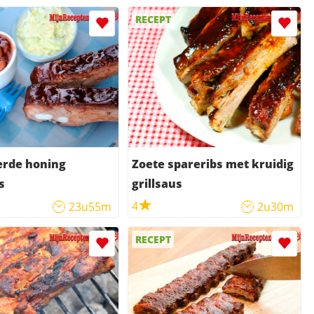
RECEPT
erde honing
Zoete spareribs met kruidig
s
grillsaus
4
23u55m
2u30m
RECEPT