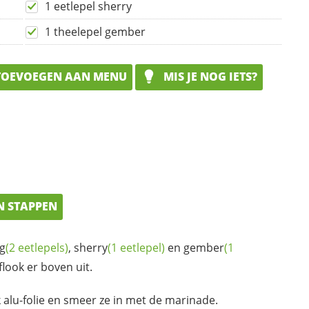
1 eetlepel sherry
1 theelepel gember
OEVOEGEN AAN MENU
MIS JE NOG IETS?
N STAPPEN
g
(2 eetlepels)
,
sherry
(1 eetlepel)
en
gember
(1
look er boven uit.
 alu-folie en smeer ze in met de marinade.