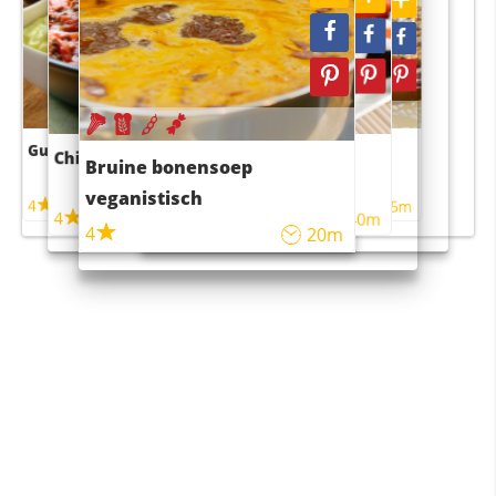
Guacamole
Pruimentaart met kaneel
Chili con carne
Sushi rijstsalade
Bruine bonensoep
maaltijdsalade
veganistisch
4
4
5m
55m
4
4
45m
40m
4
20m