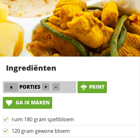
Ingrediënten
PORTIES
+
-
PRINT
GA IK MAKEN
ruim 180 gram speltbloem
120 gram gewone bloem