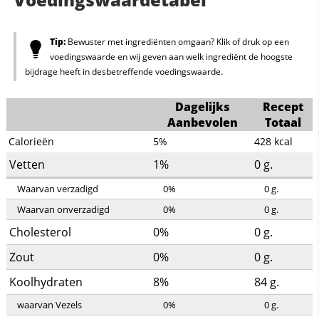
Tip:
Bewuster met ingrediënten omgaan? Klik of druk op een
voedingswaarde en wij geven aan welk ingrediënt de hoogste
bijdrage heeft in desbetreffende voedingswaarde.
Dagelijks
Recept
Aanbevolen
Totaal
Calorieën
5%
428
kcal
Vetten
1%
0
g.
Waarvan verzadigd
0%
0
g.
Waarvan onverzadigd
0%
0
g.
Cholesterol
0%
0
g.
Zout
0%
0
g.
Koolhydraten
8%
84
g.
waarvan Vezels
0%
0
g.