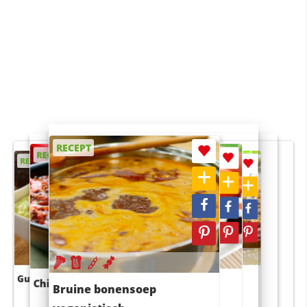
RECEPT
RECEPT
RECEPT
RECEPT
RECEPT
Guacamole
Pruimentaart met kaneel
Chili con carne
Sushi rijstsalade
Bruine bonensoep
maaltijdsalade