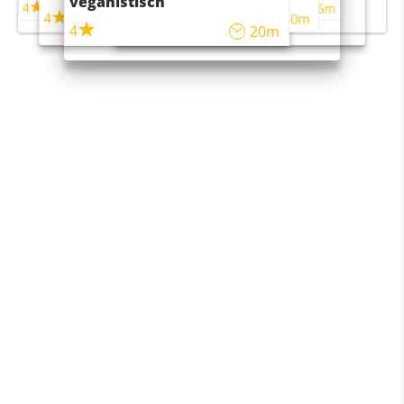
veganistisch
4
4
5m
55m
4
4
45m
40m
4
20m