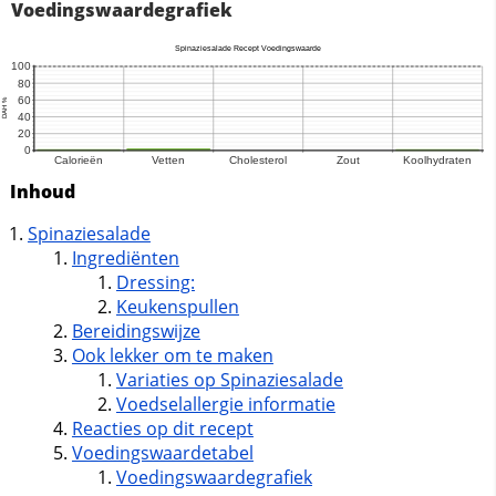
Voedingswaardegrafiek
Inhoud
Spinaziesalade
Ingrediënten
Dressing:
Keukenspullen
Bereidingswijze
Ook lekker om te maken
Variaties op Spinaziesalade
Voedselallergie informatie
Reacties op dit recept
Voedingswaardetabel
Voedingswaardegrafiek