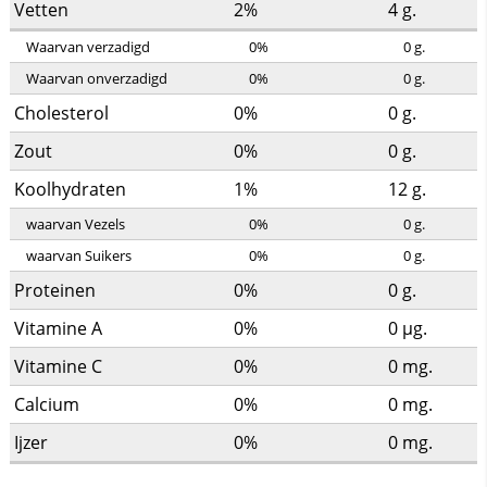
Vetten
2%
4
g.
Waarvan verzadigd
0%
0
g.
Waarvan onverzadigd
0%
0
g.
Cholesterol
0%
0
g.
Zout
0%
0
g.
Koolhydraten
1%
12
g.
waarvan Vezels
0%
0
g.
waarvan Suikers
0%
0
g.
Proteinen
0%
0
g.
Vitamine A
0%
0
µg.
Vitamine C
0%
0
mg.
Calcium
0%
0
mg.
Ijzer
0%
0
mg.