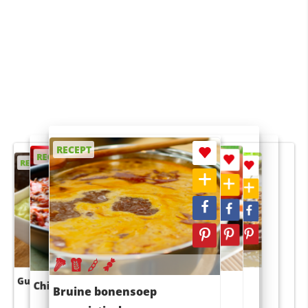
RECEPT
RECEPT
RECEPT
RECEPT
RECEPT
Guacamole
Pruimentaart met kaneel
Chili con carne
Sushi rijstsalade
Bruine bonensoep
maaltijdsalade