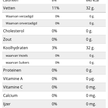
Calorieën
8%
640
kcal
Vetten
11%
32
g.
Waarvan verzadigd
0%
0
g.
Waarvan onverzadigd
0%
0
g.
Cholesterol
0%
0
g.
Zout
0%
0
g.
Koolhydraten
3%
32
g.
waarvan Vezels
0%
0
g.
waarvan Suikers
0%
0
g.
Proteinen
0%
0
g.
Vitamine A
0%
0
µg.
Vitamine C
0%
0
mg.
Calcium
0%
0
mg.
Ijzer
0%
0
mg.