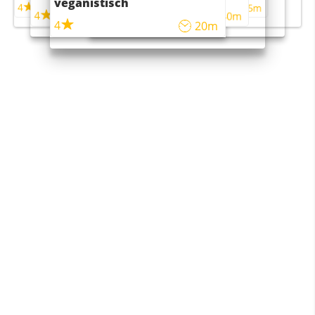
veganistisch
4
4
5m
55m
4
4
45m
40m
4
20m