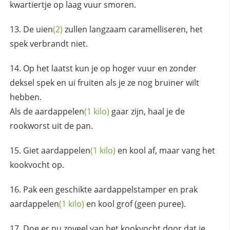
kwartiertje op laag vuur smoren.
De
uien
(2)
zullen langzaam caramelliseren, het
spek verbrandt niet.
Op het laatst kun je op hoger vuur en zonder
deksel spek en ui fruiten als je ze nog bruiner wilt
hebben.
Als de
aardappelen
(1 kilo)
gaar zijn, haal je de
rookworst uit de pan.
Giet
aardappelen
(1 kilo)
en kool af, maar vang het
kookvocht op.
Pak een geschikte aardappelstamper en prak
aardappelen
(1 kilo)
en kool grof (geen puree).
Doe er nu zoveel van het kookvocht door dat je