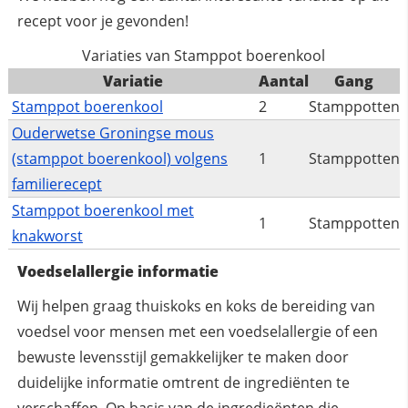
recept voor je gevonden!
Variaties van Stamppot boerenkool
Variatie
Aantal
Gang
Stamppot boerenkool
2
Stamppotten
Ouderwetse Groningse mous
(stamppot boerenkool) volgens
1
Stamppotten
familierecept
Stamppot boerenkool met
1
Stamppotten
knakworst
Voedselallergie informatie
Wij helpen graag thuiskoks en koks de bereiding van
voedsel voor mensen met een voedselallergie of een
bewuste levensstijl gemakkelijker te maken door
duidelijke informatie omtrent de ingrediënten te
verschaffen. Op basis van de ingredieënten die