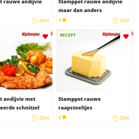
 rauwe andijvie
Stamppot rauwe andijvie
maar dan anders
4
40m
30m
RECEPT
 andijvie met
Stamppot rauwe
eerde schnitzel
raapsteeltjes
4
35m
30m