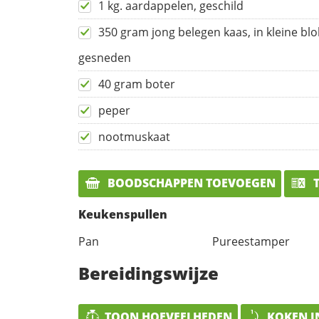
1 kg. aardappelen, geschild
350 gram jong belegen kaas, in kleine blo
gesneden
40 gram boter
peper
nootmuskaat
BOODSCHAPPEN TOEVOEGEN
T
Keukenspullen
Pan
Pureestamper
Bereidingswijze
TOON HOEVEELHEDEN
KOKEN I