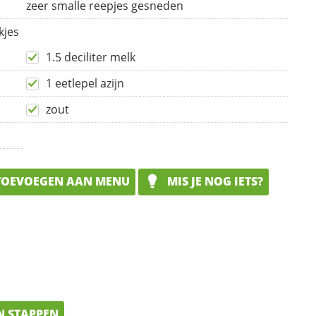
zeer smalle reepjes gesneden
kjes
1.5 deciliter melk
1 eetlepel azijn
zout
OEVOEGEN AAN MENU
MIS JE NOG IETS?
N STAPPEN