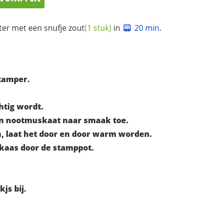
ter met een snufje
zout
(1 stuk)
in
20 min
.
tamper.
htig wordt.
r en nootmuskaat naar smaak toe.
n, laat het door en door warm worden.
 kaas door de stamppot.
js bij.