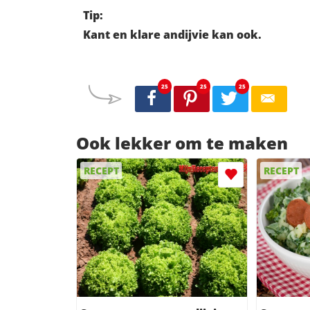
Tip:
Kant en klare andijvie kan ook.
25
25
25
Ook lekker om te maken
RECEPT
RECEPT