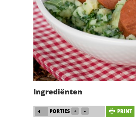
Ingrediënten
PORTIES
+
-
PRINT