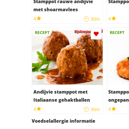
Stamppot rauwe andijvie
Stamppot
met shoarmavlees
4
4
30m
RECEPT
RECEPT
Andijvie stamppot met
Stamppot
Italiaanse gehaktballen
ongepan
4
4
30m
Voedselallergie informatie