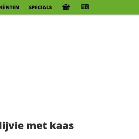
DIËNTEN
SPECIALS
ijvie met kaas