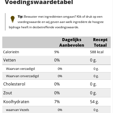
Voedingswaardetabel
Tip:
Bewuster met ingrediënten omgaan? Klik of druk op een
voedingswaarde en wij geven aan welk ingrediënt de hoogste
bijdrage heeft in desbetreffende voedingswaarde.
Dagelijks
Recept
Aanbevolen
Totaal
Calorieën
9%
588
kcal
Vetten
0%
0
g.
Waarvan verzadigd
0%
0
g.
Waarvan onverzadigd
0%
0
g.
Cholesterol
0%
0
g.
Zout
0%
0
g.
Koolhydraten
7%
54
g.
waarvan Vezels
0%
0
g.