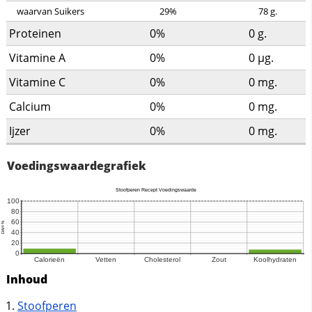
waarvan Suikers
29%
78
g.
Proteinen
0%
0
g.
Vitamine A
0%
0
µg.
Vitamine C
0%
0
mg.
Calcium
0%
0
mg.
Ijzer
0%
0
mg.
Voedingswaardegrafiek
Inhoud
Stoofperen