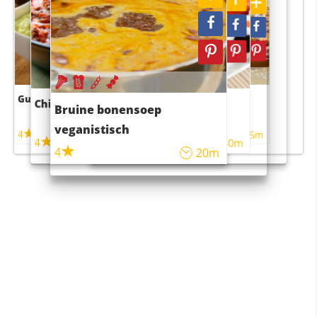
Guacamole
Pruimentaart met kaneel
Chili con carne
Sushi rijstsalade
Bruine bonensoep
maaltijdsalade
veganistisch
4
4
5m
55m
4
4
45m
40m
4
20m