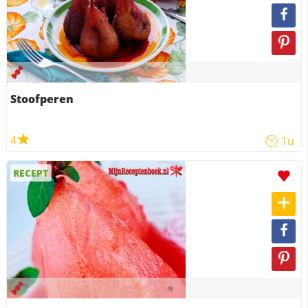
Stoofperen
4
1u
RECEPT