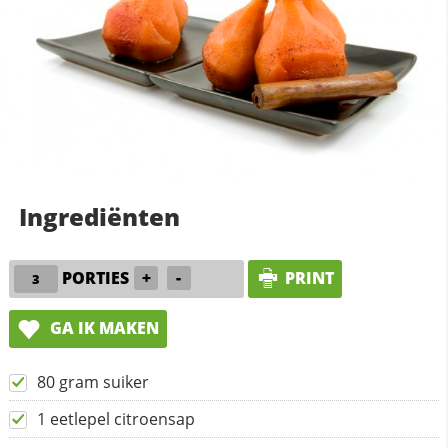
Ingrediënten
PORTIES
+
-
PRINT
GA IK MAKEN
80 gram suiker
1 eetlepel citroensap