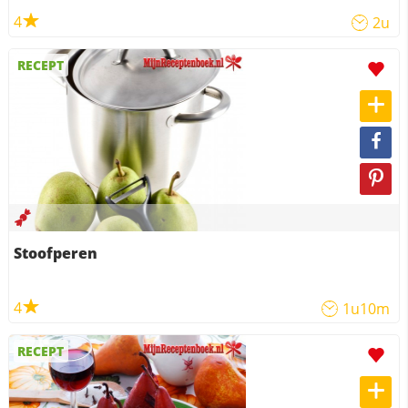
4
2u
RECEPT
Stoofperen
4
1u10m
RECEPT