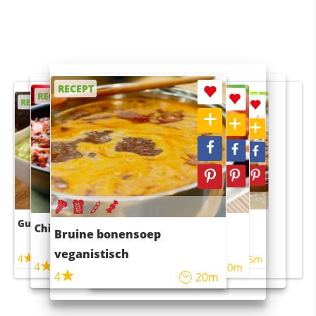
RECEPT
RECEPT
RECEPT
RECEPT
RECEPT
Guacamole
Pruimentaart met kaneel
Chili con carne
Sushi rijstsalade
Bruine bonensoep
maaltijdsalade
veganistisch
4
4
5m
55m
4
4
45m
40m
4
20m