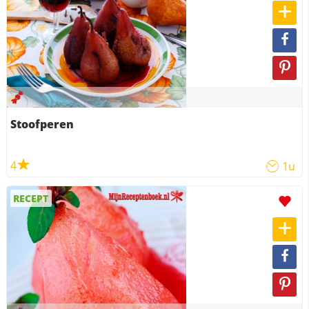
Stoofperen
4
1u
RECEPT