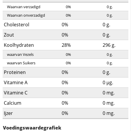
Waarvan verzadigd
0%
0
g.
Waarvan onverzadigd
0%
0
g.
Cholesterol
0%
0
g.
Zout
0%
0
g.
Koolhydraten
28%
296
g.
waarvan Vezels
0%
0
g.
waarvan Suikers
0%
0
g.
Proteinen
0%
0
g.
Vitamine A
0%
0
µg.
Vitamine C
0%
0
mg.
Calcium
0%
0
mg.
Ijzer
0%
0
mg.
Voedingswaardegrafiek