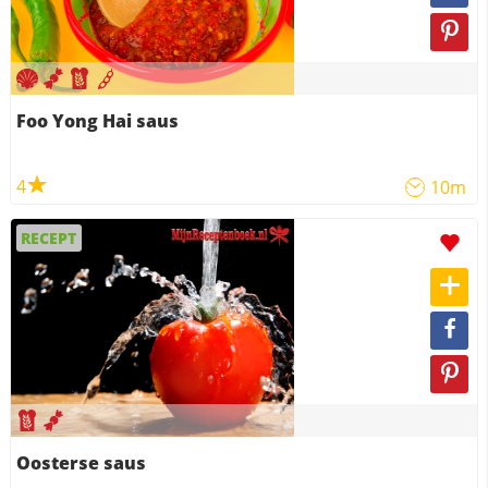
Foo Yong Hai saus
4
10m
RECEPT
Oosterse saus