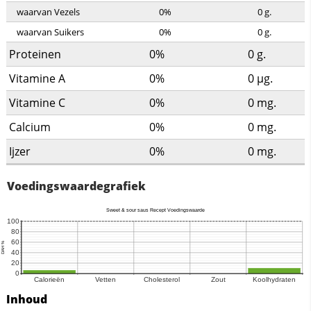
waarvan Vezels
0%
0
g.
waarvan Suikers
0%
0
g.
Proteinen
0%
0
g.
Vitamine A
0%
0
µg.
Vitamine C
0%
0
mg.
Calcium
0%
0
mg.
Ijzer
0%
0
mg.
Voedingswaardegrafiek
Inhoud