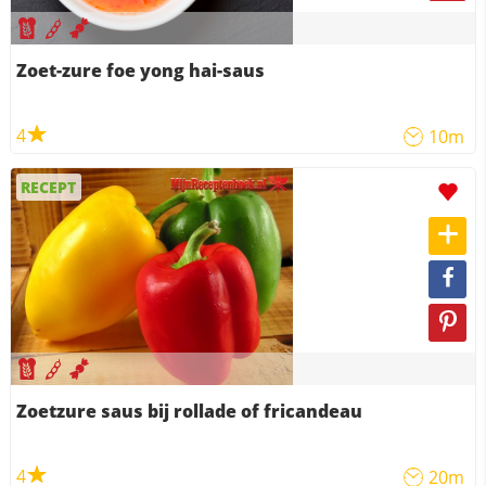
Zoet-zure foe yong hai-saus
4
10m
RECEPT
Zoetzure saus bij rollade of fricandeau
4
20m