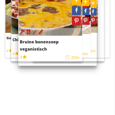
Guacamole
Pruimentaart met kaneel
Chili con carne
Sushi rijstsalade
Bruine bonensoep
maaltijdsalade
veganistisch
4
4
5m
55m
4
4
45m
40m
4
20m