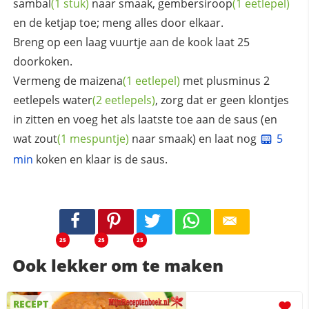
sambal
(1 stuk)
naar smaak,
gembersiroop
(1 eetlepel)
en de ketjap toe; meng alles door elkaar.
Breng op een laag vuurtje aan de kook laat 25
doorkoken.
Vermeng de
maizena
(1 eetlepel)
met plusminus 2
eetlepels
water
(2 eetlepels)
, zorg dat er geen klontjes
in zitten en voeg het als laatste toe aan de saus (en
wat
zout
(1 mespuntje)
naar smaak) en laat nog
5
min
koken en klaar is de saus.
25
25
25
Ook lekker om te maken
RECEPT