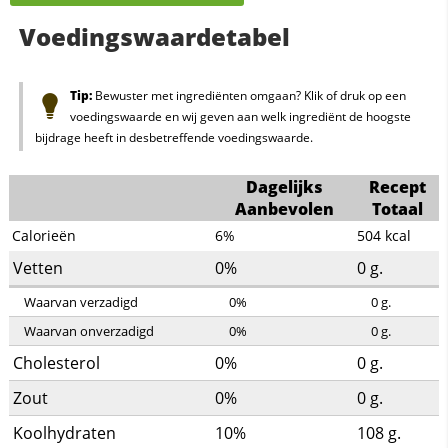
Voedingswaardetabel
Tip:
Bewuster met ingrediënten omgaan? Klik of druk op een
voedingswaarde en wij geven aan welk ingrediënt de hoogste
bijdrage heeft in desbetreffende voedingswaarde.
Dagelijks
Recept
Aanbevolen
Totaal
Calorieën
6%
504
kcal
Vetten
0%
0
g.
Waarvan verzadigd
0%
0
g.
Waarvan onverzadigd
0%
0
g.
Cholesterol
0%
0
g.
Zout
0%
0
g.
Koolhydraten
10%
108
g.