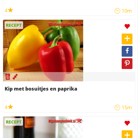
4
10m
RECEPT
Kip met bosuitjes en paprika
4
15m
RECEPT