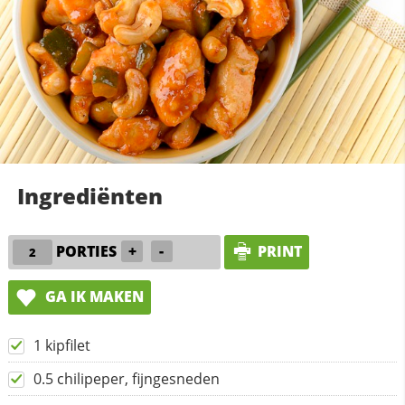
Ingrediënten
PORTIES
+
-
PRINT
GA IK MAKEN
1 kipfilet
0.5 chilipeper, fijngesneden