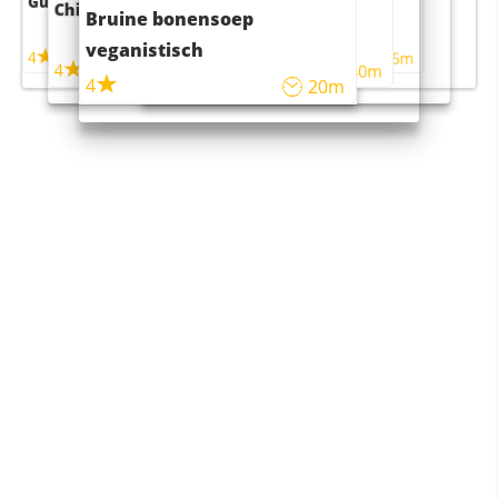
Guacamole
Pruimentaart met kaneel
Chili con carne
Sushi rijstsalade
Bruine bonensoep
maaltijdsalade
veganistisch
4
4
5m
55m
4
4
45m
40m
4
20m