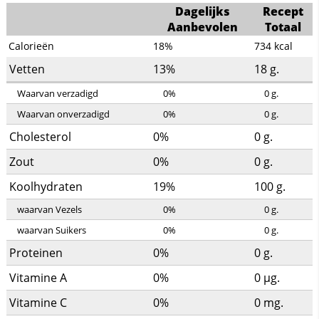
Dagelijks
Recept
Aanbevolen
Totaal
Calorieën
18%
734
kcal
Vetten
13%
18
g.
Waarvan verzadigd
0%
0
g.
Waarvan onverzadigd
0%
0
g.
Cholesterol
0%
0
g.
Zout
0%
0
g.
Koolhydraten
19%
100
g.
waarvan Vezels
0%
0
g.
waarvan Suikers
0%
0
g.
Proteinen
0%
0
g.
Vitamine A
0%
0
µg.
Vitamine C
0%
0
mg.