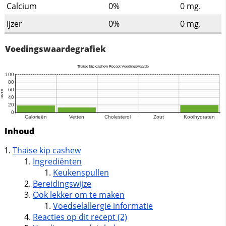
Calcium
0%
0
mg.
Ijzer
0%
0
mg.
Voedingswaardegrafiek
Inhoud
Thaise kip cashew
Ingrediënten
Keukenspullen
Bereidingswijze
Ook lekker om te maken
Voedselallergie informatie
Reacties op dit recept (2)