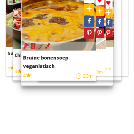
RECEPT
RECEPT
Guacamole
Pruimentaart met kaneel
Chili con carne
Sushi rijstsalade
Bruine bonensoep
maaltijdsalade
veganistisch
4
4
5m
55m
4
4
45m
40m
4
20m