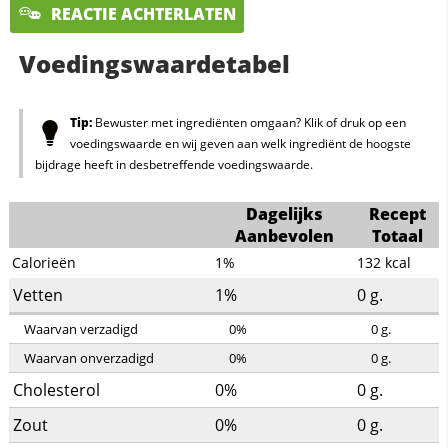
REACTIE ACHTERLATEN
Voedingswaardetabel
Tip:
Bewuster met ingrediënten omgaan? Klik of druk op een
voedingswaarde en wij geven aan welk ingrediënt de hoogste
bijdrage heeft in desbetreffende voedingswaarde.
Dagelijks
Recept
Aanbevolen
Totaal
Calorieën
1%
132
kcal
Vetten
1%
0
g.
Waarvan verzadigd
0%
0
g.
Waarvan onverzadigd
0%
0
g.
Cholesterol
0%
0
g.
Zout
0%
0
g.