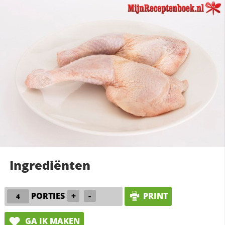
Ingrediënten
PORTIES
+
-
PRINT
GA IK MAKEN