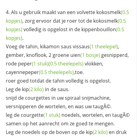
Als u gebruik maakt van een volvette
kokosmelk
(0.5
kopjes)
, zorg ervoor dat je roer tot de
kokosmelk
(0.5
kopjes)
volledig is opgelost in de
kippenbouillon
(0.5
kopjes)
.
Voeg de tahin, kikamon saus
vissaus
(1 theelepel)
,
gember, knoflook, 2 groene
uien
(1 bosje)
gesnipperd,
rode
peper
(1 stuk)
(0.5 theelepels)
vlokken,
cayennepeper
(0.5 theelepels)
,toe.
roer goed totdat de tahin volledig is opgelost.
Leg de
kip
(2 kilo)
in de saus.
snijd de courgettes in uw spiraal snijmachine,
versnipperen de wortelen, en was uw taugÃ©.
leg de
courgette
(1 stuk)
noedels, wortelen, en taugÃ©
samen op het aanrecht om ze goed te mengen.
Leg de noedels op de boven op de
kip
(2 kilo)
en druk